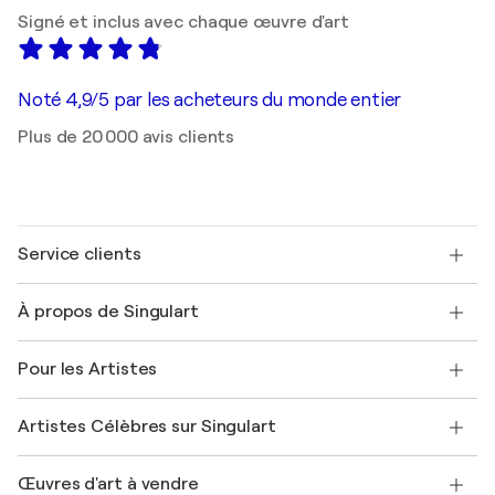
Signé et inclus avec chaque œuvre d'art
Noté 4,9/5 par les acheteurs du monde entier
Plus de 20 000 avis clients
Service clients
Nous contacter
À propos de Singulart
Expédition
Politique de retour
A propos de nous
Témoignages de clients
Pour les Artistes
FAQ
Offrir une carte cadeau
Sociétés affiliées
Rejoignez notre programme commercial
Rejoindre Singulart en tant qu'artiste
Nos artistes
Mon compte
Artistes Célèbres sur Singulart
Se connecter en tant qu'Artiste
Magazine Singulart
Protection acheteur
Emplois
+33 1 76 44 06 42
Henri Matisse
Découvrez une sélection d'art original
Œuvres d'art à vendre
Marc Chagall