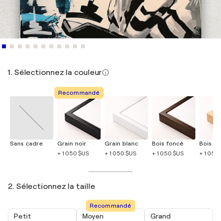
1. Sélectionnez la couleur
Recommandé
Sans cadre
Grain noir
Grain blanc
Bois foncé
Bois cla
+ 1 050 $US
+ 1 050 $US
+ 1 050 $US
+ 1 050
2. Sélectionnez la taille
Recommandé
Petit
Moyen
Grand