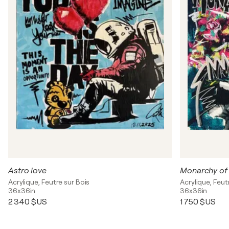
Astro love
Monarchy of
Acrylique, Feutre sur Bois
Acrylique, Feut
36x36in
36x36in
2 340 $US
1 750 $US