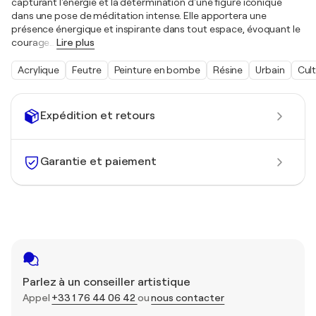
capturant l'énergie et la détermination d'une figure iconique
dans une pose de méditation intense. Elle apportera une
présence énergique et inspirante dans tout espace, évoquant le
courage
…
Lire plus
Acrylique
Feutre
Peinture en bombe
Résine
Urbain
Cult
Expédition et retours
Garantie et paiement
Parlez à un conseiller artistique
Appel
+33 1 76 44 06 42
ou
nous contacter