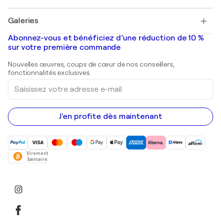
Pablo Picasso
Tableaux à vendre
Salvador Dalí
Galeries
Tableaux abstraits à vendre
Banksy
Peintures à l'huile
Mr. Brainwash
Galeries d'art en France
Abonnez-vous et bénéficiez d’une réduction de 10 %
Peintures de paysage
Shepard Fairey
Galeries d'art en Belgique
sur votre première commande
Estampes
Sculptures
Nouvelles œuvres, coups de cœur de nos conseillers,
Peintures acryliques
fonctionnalités exclusives.
Saisissez
votre
adresse
e-
mail
J'en profite dès maintenant
Virement
bancaire