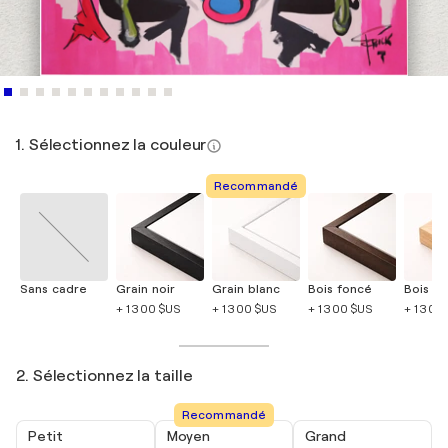
1. Sélectionnez la couleur
Recommandé
Sans cadre
Grain noir
Grain blanc
Bois foncé
Bois cla
+ 1 300 $US
+ 1 300 $US
+ 1 300 $US
+ 1 300
2. Sélectionnez la taille
Recommandé
Petit
Moyen
Grand