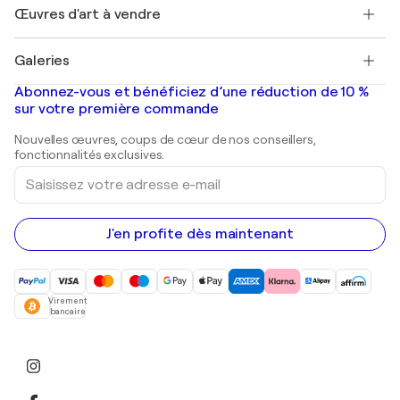
Découvrez une sélection d'art original
Œuvres d'art à vendre
Marc Chagall
Pablo Picasso
Tableaux à vendre
Salvador Dalí
Galeries
Tableaux abstraits à vendre
Banksy
Peintures à l'huile
Mr. Brainwash
Galeries d'art en France
Abonnez-vous et bénéficiez d’une réduction de 10 %
Peintures de paysage
Shepard Fairey
Galeries d'art en Belgique
sur votre première commande
Estampes
Sculptures
Nouvelles œuvres, coups de cœur de nos conseillers,
Peintures acryliques
fonctionnalités exclusives.
Saisissez
votre
adresse
e-
mail
J'en profite dès maintenant
Virement
bancaire