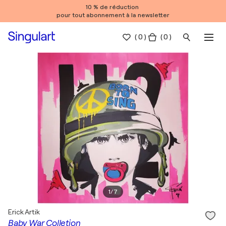
10 % de réduction
pour tout abonnement à la newsletter
(
0
)
( 0 )
1
/
7
Erick Artik
Baby War Colletion