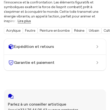
l'innocence et la confrontation. Les éléments figuratifs et
symboliques exaltent la force de l'esprit combatif, prêt à
s'exprimer et à conquérir le monde. Cette toile transmet une
énergie vibrante, un appel à l'action, parfait pour animer et
inspirer
…
Lire plus
Acrylique
Feutre
Peinture en bombe
Résine
Urbain
Cult
Expédition et retours
Garantie et paiement
Parlez à un conseiller artistique
Appel
+33 1 76 44 06 42
ou
nous contacter