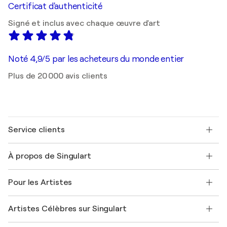
Certificat d'authenticité
Signé et inclus avec chaque œuvre d'art
Noté 4,9/5 par les acheteurs du monde entier
Plus de 20 000 avis clients
Service clients
Nous contacter
À propos de Singulart
Expédition
Politique de retour
A propos de nous
Témoignages de clients
Pour les Artistes
FAQ
Offrir une carte cadeau
Sociétés affiliées
Rejoignez notre programme commercial
Rejoindre Singulart en tant qu'artiste
Nos artistes
Mon compte
Artistes Célèbres sur Singulart
Se connecter en tant qu'Artiste
Magazine Singulart
Protection acheteur
Emplois
+33 1 76 44 06 42
Henri Matisse