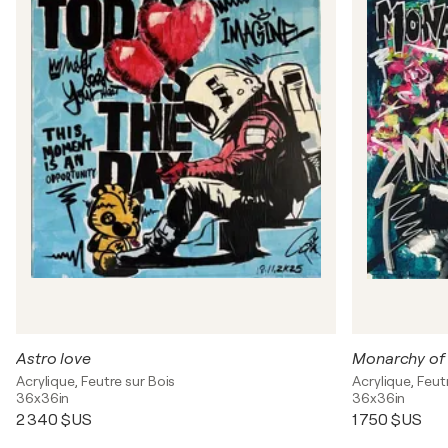
Astro love
Monarchy of
Acrylique, Feutre sur Bois
Acrylique, Feut
36x36in
36x36in
2 340 $US
1 750 $US