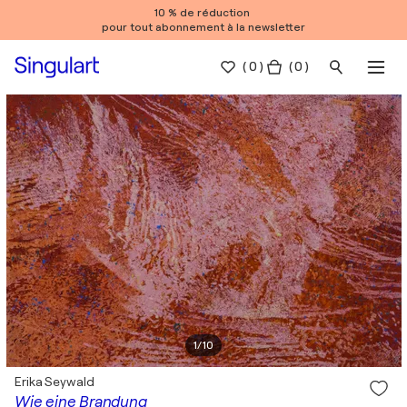
10 % de réduction
pour tout abonnement à la newsletter
(
0
)
( 0 )
1
/
10
Erika Seywald
Wie eine Brandung