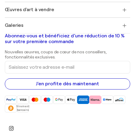
Emplois
+33 1 76 44 06 42
Henri Matisse
Découvrez une sélection d'art original
Œuvres d'art à vendre
Marc Chagall
Pablo Picasso
Tableaux à vendre
Salvador Dalí
Galeries
Tableaux abstraits à vendre
Banksy
Peintures à l'huile
Mr. Brainwash
Galeries d'art en France
Abonnez-vous et bénéficiez d’une réduction de 10 %
Peintures de paysage
Shepard Fairey
Galeries d'art en Belgique
sur votre première commande
Estampes
Sculptures
Nouvelles œuvres, coups de cœur de nos conseillers,
Peintures acryliques
fonctionnalités exclusives.
Saisissez
votre
adresse
e-
mail
J'en profite dès maintenant
Virement
bancaire