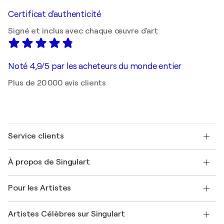
Certificat d'authenticité
Signé et inclus avec chaque œuvre d'art
Noté 4,9/5 par les acheteurs du monde entier
Plus de 20 000 avis clients
Service clients
Nous contacter
À propos de Singulart
Expédition
Politique de retour
A propos de nous
Témoignages de clients
Pour les Artistes
FAQ
Offrir une carte cadeau
Sociétés affiliées
Rejoignez notre programme commercial
Rejoindre Singulart en tant qu'artiste
Nos artistes
Mon compte
Artistes Célèbres sur Singulart
Se connecter en tant qu'Artiste
Magazine Singulart
Protection acheteur