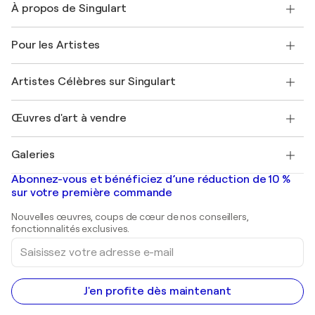
À propos de Singulart
Expédition
Politique de retour
A propos de nous
Témoignages de clients
Pour les Artistes
FAQ
Offrir une carte cadeau
Sociétés affiliées
Rejoignez notre programme commercial
Rejoindre Singulart en tant qu'artiste
Nos artistes
Mon compte
Artistes Célèbres sur Singulart
Se connecter en tant qu'Artiste
Magazine Singulart
Protection acheteur
Emplois
+33 1 76 44 06 42
Henri Matisse
Découvrez une sélection d'art original
Œuvres d'art à vendre
Marc Chagall
Pablo Picasso
Tableaux à vendre
Salvador Dalí
Galeries
Tableaux abstraits à vendre
Banksy
Peintures à l'huile
Mr. Brainwash
Galeries d'art en France
Abonnez-vous et bénéficiez d’une réduction de 10 %
Peintures de paysage
Shepard Fairey
Galeries d'art en Belgique
sur votre première commande
Estampes
Sculptures
Nouvelles œuvres, coups de cœur de nos conseillers,
Peintures acryliques
fonctionnalités exclusives.
Saisissez
votre
adresse
e-
mail
J'en profite dès maintenant