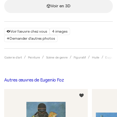
Voir en 3D
Voir l'œuvre chez vous
4 images
Demander d'autres photos
Galerie d'art
Peinture
Scène de genre
Figuratif
Huile
Eugenio
Autres œuvres de
Eugenio Foz