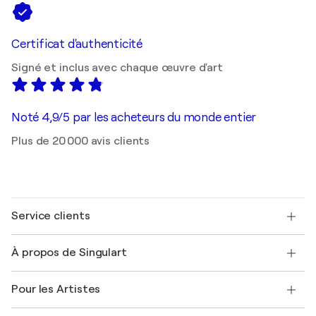
Certificat d'authenticité
Signé et inclus avec chaque œuvre d'art
Noté 4,9/5 par les acheteurs du monde entier
Plus de 20 000 avis clients
Service clients
Nous contacter
À propos de Singulart
Expédition
Politique de retour
A propos de nous
Témoignages de clients
Pour les Artistes
FAQ
Offrir une carte cadeau
Sociétés affiliées
Rejoignez notre programme commercial
Rejoindre Singulart en tant qu'artiste