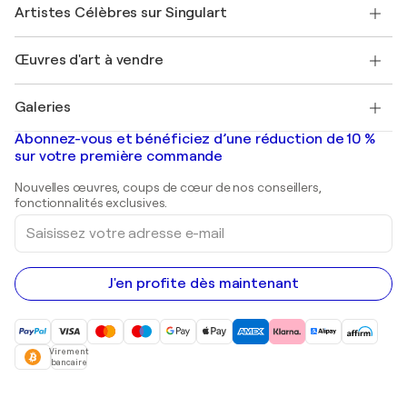
Nos artistes
Mon compte
Artistes Célèbres sur Singulart
Se connecter en tant qu'Artiste
Magazine Singulart
Protection acheteur
Emplois
+33 1 76 44 06 42
Henri Matisse
Découvrez une sélection d'art original
Œuvres d'art à vendre
Marc Chagall
Pablo Picasso
Tableaux à vendre
Salvador Dalí
Galeries
Tableaux abstraits à vendre
Banksy
Peintures à l'huile
Mr. Brainwash
Galeries d'art en France
Abonnez-vous et bénéficiez d’une réduction de 10 %
Peintures de paysage
Shepard Fairey
Galeries d'art en Belgique
sur votre première commande
Estampes
Sculptures
Nouvelles œuvres, coups de cœur de nos conseillers,
Peintures acryliques
fonctionnalités exclusives.
Saisissez
votre
adresse
e-
mail
J'en profite dès maintenant
Virement
bancaire