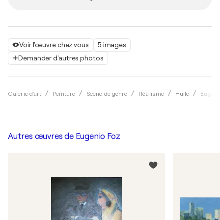
Voir l'œuvre chez vous
5 images
Demander d'autres photos
Galerie d'art
Peinture
Scène de genre
Réalisme
Huile
Eugeni
Autres œuvres de
Eugenio Foz