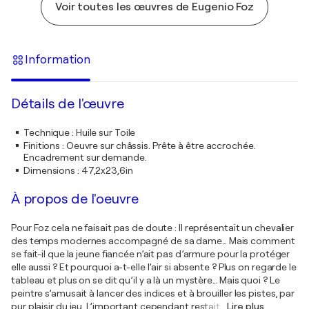
Voir toutes les œuvres de Eugenio Foz
Information
Détails de l'œuvre
Technique
:
Huile sur Toile
Finitions
:
Oeuvre sur châssis. Prête à être accrochée.
Encadrement sur demande.
Dimensions
:
47,2x23,6in
À propos de l'oeuvre
Pour Foz cela ne faisait pas de doute : Il représentait un chevalier
des temps modernes accompagné de sa dame… Mais comment
se fait-il que la jeune fiancée n’ait pas d’armure pour la protéger
elle aussi ? Et pourquoi a-t-elle l’air si absente ? Plus on regarde le
tableau et plus on se dit qu’il y a là un mystère… Mais quoi ? Le
peintre s’amusait à lancer des indices et à brouiller les pistes, par
pur plaisir du jeu. L’important cependant restait
…
Lire plus