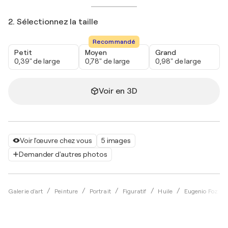
2. Sélectionnez la taille
Recommandé
Petit
Moyen
Grand
0,39" de large
0,78" de large
0,98" de large
Voir en 3D
Voir l'œuvre chez vous
5 images
Demander d'autres photos
Galerie d'art
Peinture
Portrait
Figuratif
Huile
Eugenio Foz