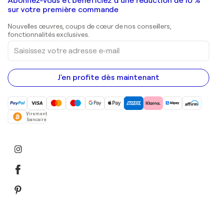
Galeries d'art en France
Abonnez-vous et bénéficiez d’une réduction de 10 %
Peintures de paysage
Shepard Fairey
Galeries d'art en Belgique
sur votre première commande
Estampes
Sculptures
Nouvelles œuvres, coups de cœur de nos conseillers,
Peintures acryliques
fonctionnalités exclusives.
Saisissez
votre
adresse
e-
mail
J'en profite dès maintenant
Virement
bancaire