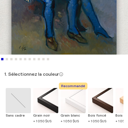
1. Sélectionnez la couleur
Recommandé
Sans cadre
Grain noir
Grain blanc
Bois foncé
Bois cla
+ 1 050 $US
+ 1 050 $US
+ 1 050 $US
+ 1 050