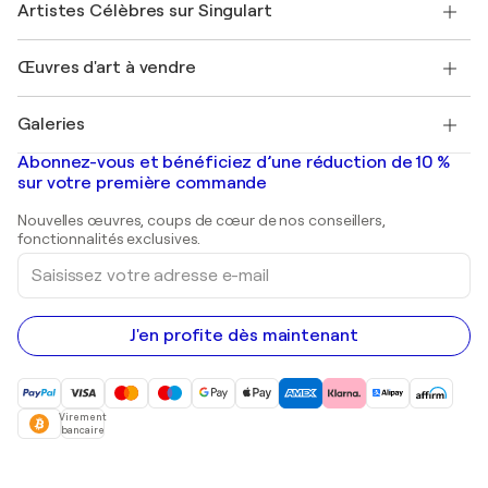
Mon compte
Artistes Célèbres sur Singulart
Se connecter en tant qu'Artiste
Magazine Singulart
Protection acheteur
Emplois
+33 1 76 44 06 42
Henri Matisse
Découvrez une sélection d'art original
Œuvres d'art à vendre
Marc Chagall
Pablo Picasso
Tableaux à vendre
Salvador Dalí
Galeries
Tableaux abstraits à vendre
Banksy
Peintures à l'huile
Mr. Brainwash
Galeries d'art en France
Abonnez-vous et bénéficiez d’une réduction de 10 %
Peintures de paysage
Shepard Fairey
Galeries d'art en Belgique
sur votre première commande
Estampes
Sculptures
Nouvelles œuvres, coups de cœur de nos conseillers,
Peintures acryliques
fonctionnalités exclusives.
Saisissez
votre
adresse
e-
mail
J'en profite dès maintenant
Virement
bancaire