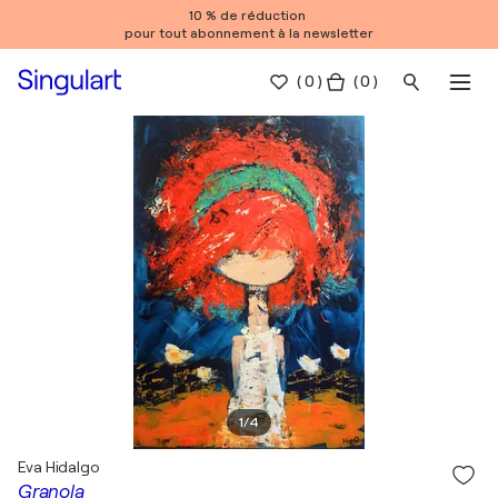
10 % de réduction
pour tout abonnement à la newsletter
(
0
)
( 0 )
1
/
4
Eva Hidalgo
Granola