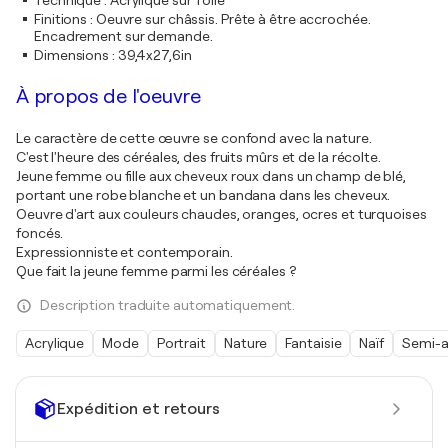
Technique
:
Acrylique sur Toile
Finitions
:
Oeuvre sur châssis. Prête à être accrochée.
Encadrement sur demande.
Dimensions
:
39,4x27,6in
À propos de l'oeuvre
Le caractère de cette œuvre se confond avec la nature.
C'est l'heure des céréales, des fruits mûrs et de la récolte.
Jeune femme ou fille aux cheveux roux dans un champ de blé,
portant une robe blanche et un bandana dans les cheveux.
Oeuvre d'art aux couleurs chaudes, oranges, ocres et turquoises
foncés.
Expressionniste et contemporain.
Que fait la jeune femme parmi les céréales ?
Description traduite automatiquement.
Acrylique
Mode
Portrait
Nature
Fantaisie
Naïf
Semi-a
Expédition et retours