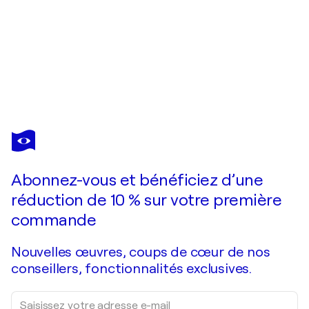
EVA
HIDALGO
Vous avez adoré cette oeuvre mais elle est vendue ?
Granola
Abonnez-vous et bénéficiez d’une
Je passe commande
réduction de 10 % sur votre première
commande
Nouvelles œuvres, coups de cœur de nos
conseillers, fonctionnalités exclusives.