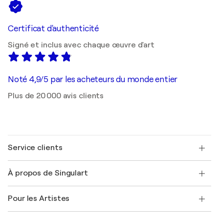
Certificat d'authenticité
Signé et inclus avec chaque œuvre d'art
Noté 4,9/5 par les acheteurs du monde entier
Plus de 20 000 avis clients
Service clients
Nous contacter
À propos de Singulart
Expédition
Politique de retour
A propos de nous
Témoignages de clients
Pour les Artistes
FAQ
Offrir une carte cadeau
Sociétés affiliées
Rejoignez notre programme commercial
Rejoindre Singulart en tant qu'artiste
Nos artistes