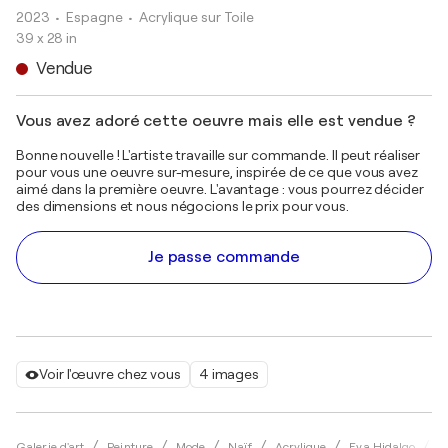
2023
• Espagne
•
Acrylique sur Toile
39 x 28 in
Vendue
Vous avez adoré cette oeuvre mais elle est vendue ?
Bonne nouvelle ! L'artiste travaille sur commande. Il peut réaliser
pour vous une oeuvre sur-mesure, inspirée de ce que vous avez
aimé dans la première oeuvre. L'avantage : vous pourrez décider
des dimensions et nous négocions le prix pour vous.
Je passe commande
Voir l'œuvre chez vous
4 images
G
Galerie d'art
Peinture
Mode
Naïf
Acrylique
Eva Hidalgo