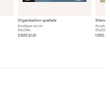
Organisation spatiale
Silence 
Acrylique sur Lin
Acrylique
39x39in
20x20in
3 820 $US
1 280 $