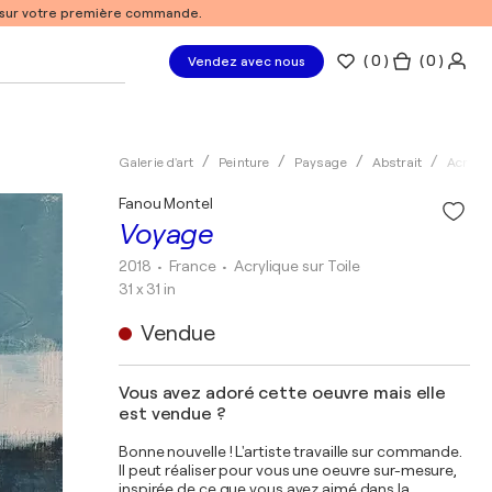
% sur votre première commande.
(
0
)
( 0 )
Vendez avec nous
Galerie d'art
Peinture
Paysage
Abstrait
Acryliq
Fanou Montel
Voyage
2018
• France
•
Acrylique sur Toile
31 x 31 in
Vendue
Vous avez adoré cette oeuvre mais elle
est vendue ?
Bonne nouvelle ! L'artiste travaille sur commande.
Il peut réaliser pour vous une oeuvre sur-mesure,
inspirée de ce que vous avez aimé dans la