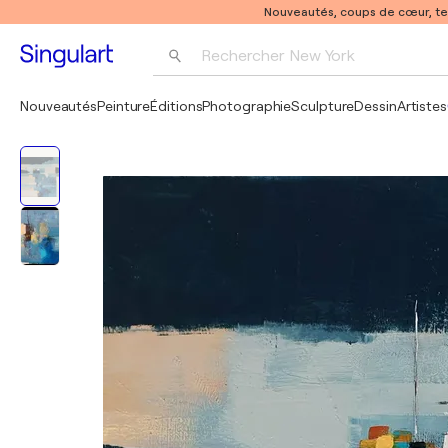
Nouveautés, coups de cœur, t
Rechercher 
New York
Photographie
Nouveautés
Peinture
Éditions
Photographie
Sculpture
Dessin
Artistes
Pop Art
Pablo Picasso