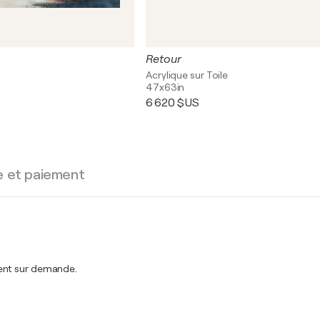
Retour
Acrylique sur Toile
47x63in
6 620 $US
e et paiement
ment sur demande.