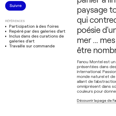
Suivre
paysage to
qui contred
RÉFÉRENCES
Participation à des foires
poésie d'u
Repéré par des galeries d'art
Inclus dans des curations de
mer ... mes
galeries d'art
Travaille sur commande
être nombr
Fanou Montel est un 
présentées dans des e
international. Passio
monde naturel et de
allant de l'abstracti
omniprésent dans son 
couleurs pour donner
Découvrir la page de F