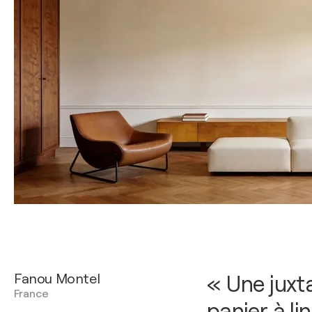
Fanou Montel
« Une juxt
France
panier à li