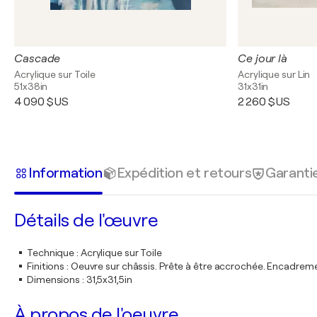
Cascade
Ce jour là
Acrylique sur Toile
Acrylique sur Lin
51x38in
31x31in
4 090 $US
2 260 $US
Information
Expédition et retours
Garanti
Détails de l'œuvre
Technique
:
Acrylique sur Toile
Finitions
:
Oeuvre sur châssis. Prête à être accrochée. Encadre
Dimensions
:
31,5x31,5in
À propos de l'oeuvre