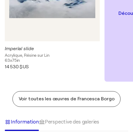
Découv
Imperial slide
Acrylique, Résine sur Lin
63x75in
14 530 $US
Voir toutes les œuvres de Francesca Borgo
Information
Perspective des galeries