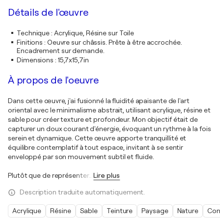
Détails de l'œuvre
Technique
:
Acrylique, Résine sur Toile
Finitions
:
Oeuvre sur châssis. Prête à être accrochée.
Encadrement sur demande.
Dimensions
:
15,7x15,7in
À propos de l'oeuvre
Dans cette œuvre, j'ai fusionné la fluidité apaisante de l'art
oriental avec le minimalisme abstrait, utilisant acrylique, résine et
sable pour créer texture et profondeur. Mon objectif était de
capturer un doux courant d'énergie, évoquant un rythme à la fois
serein et dynamique. Cette œuvre apporte tranquillité et
équilibre contemplatif à tout espace, invitant à se sentir
enveloppé par son mouvement subtil et fluide.
Plutôt que de représenter
…
Lire plus
Description traduite automatiquement.
Acrylique
Résine
Sable
Teinture
Paysage
Nature
Con