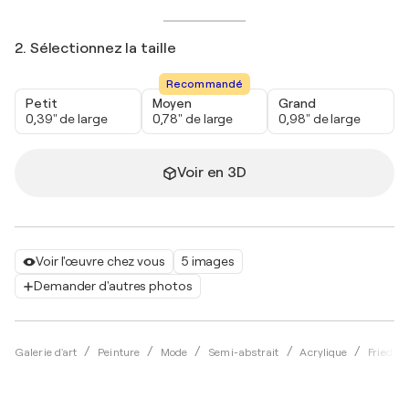
2. Sélectionnez la taille
Recommandé
Petit
Moyen
Grand
0,39" de large
0,78" de large
0,98" de large
Voir en 3D
Voir l'œuvre chez vous
5 images
Demander d'autres photos
Galerie d'art
Peinture
Mode
Semi-abstrait
Acrylique
Friedri