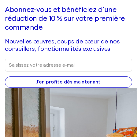
Faire une offre
Acquérir
Abonnez-vous et bénéficiez d’une
réduction de 10 % sur votre première
commande
Nouvelles œuvres, coups de cœur de nos
conseillers, fonctionnalités exclusives.
J'en profite dès maintenant