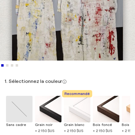
1. Sélectionnez la couleur
Recommandé
Sans cadre
Grain noir
Grain blanc
Bois foncé
Bois cla
+ 2 150 $US
+ 2 150 $US
+ 2 150 $US
+ 2 150