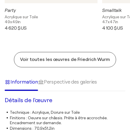
Party
Smalltalk
Acrylique sur Toile
Acrylique sur T
49x49in
47x47in
4 620 $US
4 100 $US
Voir toutes les œuvres de Friedrich Wurm
Information
Perspective des galeries
Détails de l'œuvre
Technique
:
Acrylique, Dorure sur Toile
Finitions
:
Oeuvre sur châssis. Prête à être accrochée.
Encadrement sur demande.
Dimensions
:
70,9x51,2in