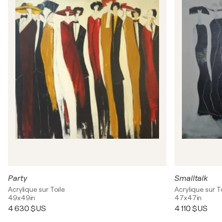
Party
Smalltalk
Acrylique sur Toile
Acrylique sur T
49x49in
47x47in
4 630 $US
4 110 $US