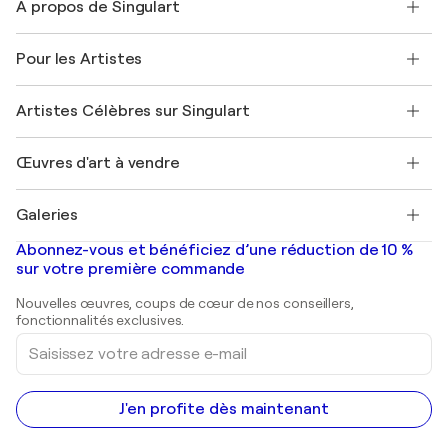
À propos de Singulart
Expédition
Politique de retour
A propos de nous
Témoignages de clients
Pour les Artistes
FAQ
Offrir une carte cadeau
Sociétés affiliées
Rejoignez notre programme commercial
Rejoindre Singulart en tant qu'artiste
Nos artistes
Mon compte
Artistes Célèbres sur Singulart
Se connecter en tant qu'Artiste
Magazine Singulart
Protection acheteur
Emplois
+33 1 76 44 06 42
Henri Matisse
Découvrez une sélection d'art original
Œuvres d'art à vendre
Marc Chagall
Pablo Picasso
Tableaux à vendre
Salvador Dalí
Galeries
Tableaux abstraits à vendre
Banksy
Peintures à l'huile
Mr. Brainwash
Galeries d'art en France
Abonnez-vous et bénéficiez d’une réduction de 10 %
Peintures de paysage
Shepard Fairey
Galeries d'art en Belgique
sur votre première commande
Estampes
Sculptures
Nouvelles œuvres, coups de cœur de nos conseillers,
Peintures acryliques
fonctionnalités exclusives.
Saisissez
votre
adresse
e-
mail
J'en profite dès maintenant