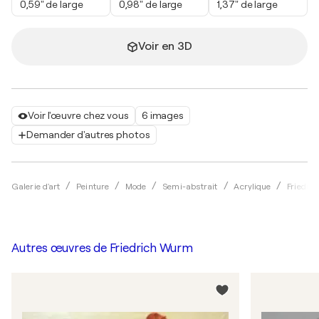
0,59" de large
0,98" de large
1,37" de large
Voir en 3D
Voir l'œuvre chez vous
6 images
Demander d'autres photos
Galerie d'art
Peinture
Mode
Semi-abstrait
Acrylique
Friedri
Autres œuvres de
Friedrich Wurm