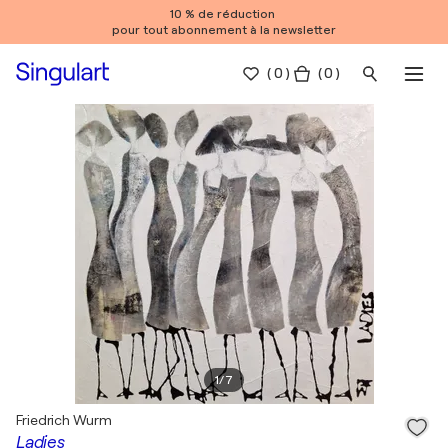
10 % de réduction
pour tout abonnement à la newsletter
(
0
)
( 0 )
1
/
7
Friedrich Wurm
Ladies