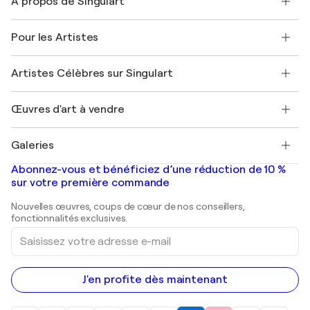
À propos de Singulart
Expédition
Politique de retour
A propos de nous
Témoignages de clients
Pour les Artistes
FAQ
Offrir une carte cadeau
Sociétés affiliées
Rejoignez notre programme commercial
Rejoindre Singulart en tant qu'artiste
Nos artistes
Mon compte
Artistes Célèbres sur Singulart
Se connecter en tant qu'Artiste
Magazine Singulart
Protection acheteur
Emplois
+33 1 76 44 06 42
Henri Matisse
Découvrez une sélection d'art original
Œuvres d'art à vendre
Marc Chagall
Pablo Picasso
Tableaux à vendre
Salvador Dalí
Galeries
Tableaux abstraits à vendre
Banksy
Peintures à l'huile
Mr. Brainwash
Galeries d'art en France
Abonnez-vous et bénéficiez d’une réduction de 10 %
Peintures de paysage
Shepard Fairey
Galeries d'art en Belgique
sur votre première commande
Estampes
Sculptures
Nouvelles œuvres, coups de cœur de nos conseillers,
Peintures acryliques
fonctionnalités exclusives.
Saisissez
votre
adresse
e-
mail
J'en profite dès maintenant