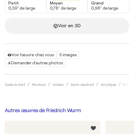
Petit
Moyen
Grand
0,39" de large
0,78" de large
0,98" de large
Voir en 3D
Voir l'œuvre chez vous
5 images
Demander d'autres photos
Galerie d'art
Peinture
Urbain
Semi-abstrait
Acrylique
Fried
Autres œuvres de
Friedrich Wurm