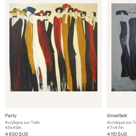
Party
Smalltalk
Acrylique sur Toile
Acrylique sur T
49x49in
47x47in
4 630 $US
4 110 $US