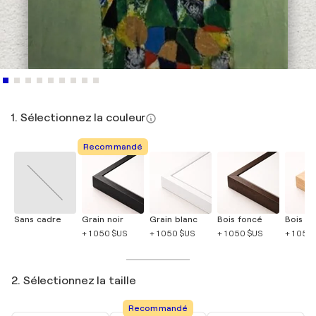
1. Sélectionnez la couleur
Recommandé
Sans cadre
Grain noir
Grain blanc
Bois foncé
Bois cla
+ 1 050 $US
+ 1 050 $US
+ 1 050 $US
+ 1 050
2. Sélectionnez la taille
Recommandé