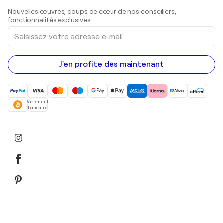
Sculptures
Nouvelles œuvres, coups de cœur de nos conseillers,
Peintures acryliques
fonctionnalités exclusives.
Saisissez
votre
adresse
e-
mail
J'en profite dès maintenant
Virement
bancaire