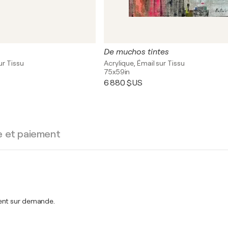
De muchos tintes
ur Tissu
Acrylique, Émail sur Tissu
75x59in
6 880 $US
e et paiement
ment sur demande.