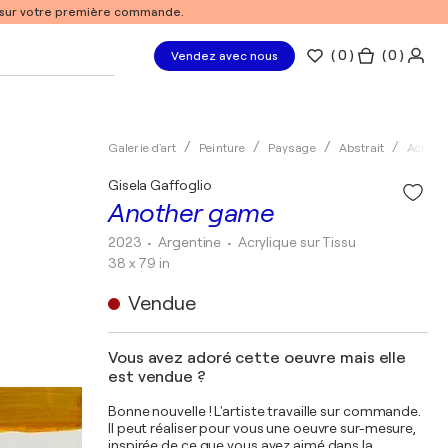
% sur votre première commande.
(
0
)
( 0 )
Vendez avec nous
Galerie d'art
Peinture
Paysage
Abstrait
Acryliq
Gisela Gaffoglio
Another game
2023
• Argentine
•
Acrylique sur Tissu
38 x 79 in
Vendue
Vous avez adoré cette oeuvre mais elle
est vendue ?
Bonne nouvelle ! L'artiste travaille sur commande.
Il peut réaliser pour vous une oeuvre sur-mesure,
inspirée de ce que vous avez aimé dans la