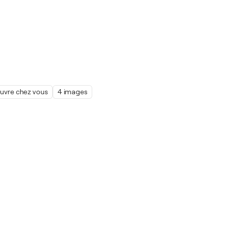
œuvre chez vous
4 images