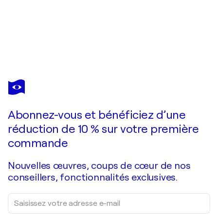
GISELA
GAFFOGLIO
Vous avez adoré cette oeuvre mais elle est vendue ?
Elegancia
Abonnez-vous et bénéficiez d’une
Je passe commande
réduction de 10 % sur votre première
commande
Nouvelles œuvres, coups de cœur de nos
conseillers, fonctionnalités exclusives.