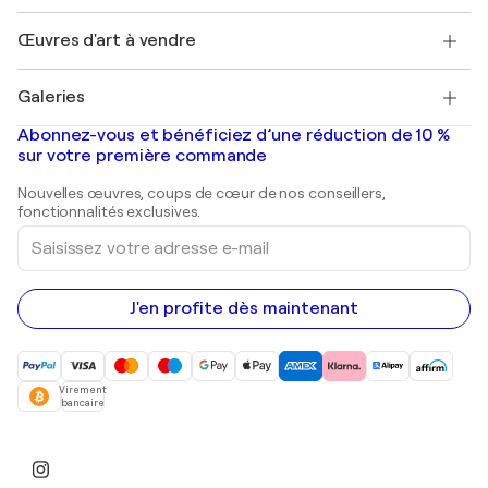
Emplois
+33 1 76 44 06 42
Henri Matisse
Découvrez une sélection d'art original
Œuvres d'art à vendre
Marc Chagall
Pablo Picasso
Tableaux à vendre
Salvador Dalí
Galeries
Tableaux abstraits à vendre
Banksy
Peintures à l'huile
Mr. Brainwash
Galeries d'art en France
Abonnez-vous et bénéficiez d’une réduction de 10 %
Peintures de paysage
Shepard Fairey
Galeries d'art en Belgique
sur votre première commande
Estampes
Sculptures
Nouvelles œuvres, coups de cœur de nos conseillers,
Peintures acryliques
fonctionnalités exclusives.
Saisissez
votre
adresse
e-
mail
J'en profite dès maintenant
Virement
bancaire