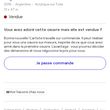
2018
• Argentine
•
Acrylique sur Toile
31 x 47 in
Vendue
Vous avez adoré cette oeuvre mais elle est vendue ?
Bonne nouvelle ! L'artiste travaille sur commande. Il peut réaliser
pour vous une oeuvre sur-mesure, inspirée de ce que vous avez
aimé dans la première oeuvre. L'avantage : vous pourrez décider
des dimensions et nous négocions le prix pour vous.
Je passe commande
Voir l'œuvre chez vous
Galerie d'art
Peinture
Abstraction
Abstrait
Acrylique
Gisela 