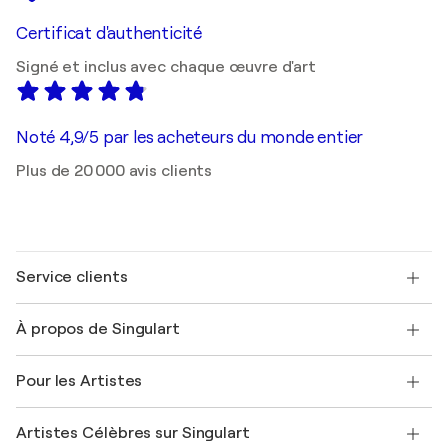
Certificat d'authenticité
Signé et inclus avec chaque œuvre d'art
Noté 4,9/5 par les acheteurs du monde entier
Plus de 20 000 avis clients
Service clients
Nous contacter
À propos de Singulart
Expédition
Politique de retour
A propos de nous
Témoignages de clients
Pour les Artistes
FAQ
Offrir une carte cadeau
Sociétés affiliées
Rejoignez notre programme commercial
Rejoindre Singulart en tant qu'artiste
Nos artistes
Mon compte
Artistes Célèbres sur Singulart
Se connecter en tant qu'Artiste
Magazine Singulart
Protection acheteur