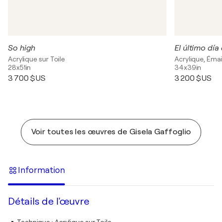
So high
El último día
Acrylique sur Toile
Acrylique, Émai
28x51in
34x39in
3 700 $US
3 200 $US
Voir toutes les œuvres de Gisela Gaffoglio
Information
Détails de l'œuvre