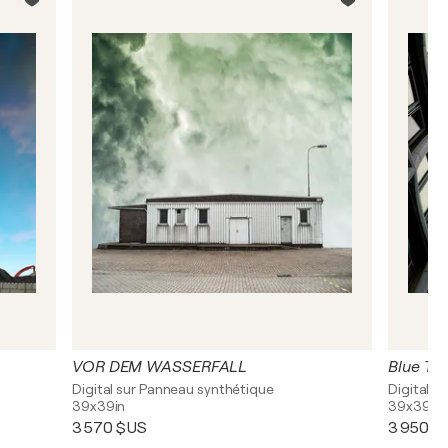
VOR DEM WASSERFALL
Blue To
Digital sur Panneau synthétique
Digital s
39x39in
39x39in
3 570 $US
3 950 $