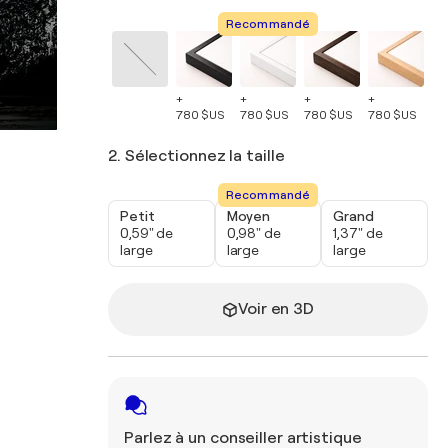
Recommandé
+
+
+
+
+
780 $US
780 $US
780 $US
780 $US
78
2. Sélectionnez la taille
Recommandé
Petit
Moyen
Grand
0,59" de
0,98" de
1,37" de
large
large
large
Voir en 3D
Parlez à un conseiller artistique