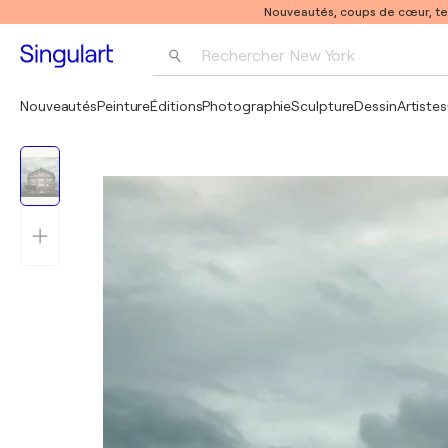
Nouveautés, coups de cœur, t
Rechercher 
New York
Photographie
Nouveautés
Peinture
Éditions
Photographie
Sculpture
Dessin
Artistes
Pop Art
Pablo Picasso