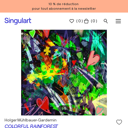
10 % de réduction
pour tout abonnement à la newsletter
(
0
)
( 0 )
1
/
5
Holger Mühlbauer-Gardemin
COLORFUL RAINFOREST