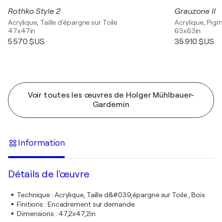
Rothko Style 2
Grauzone II
Acrylique, Taille d'épargne sur Toile
Acrylique, Pigm
47x47in
63x63in
5 570 $US
35 910 $US
Voir toutes les œuvres de Holger Mühlbauer-
Gardemin
Information
Détails de l'œuvre
Technique
:
Acrylique, Taille d&#039;épargne sur Toile , Bois
Finitions
:
Encadrement sur demande
Dimensions
:
47,2x47,2in