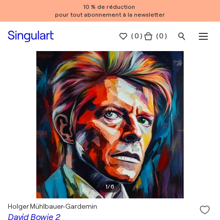
10 % de réduction
pour tout abonnement à la newsletter
(
0
)
( 0 )
1
/
6
Holger Mühlbauer-Gardemin
David Bowie 2