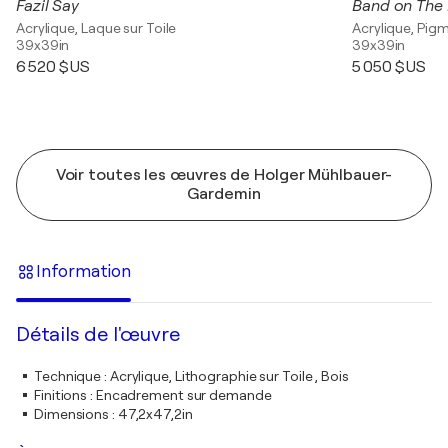
Fazil Say
Band on The 
Acrylique, Laque sur Toile
Acrylique, Pigm
39x39in
39x39in
6 520 $US
5 050 $US
Voir toutes les œuvres de Holger Mühlbauer-
Gardemin
Information
Détails de l'œuvre
Technique
:
Acrylique, Lithographie sur Toile , Bois
Finitions
:
Encadrement sur demande
Dimensions
:
47,2x47,2in