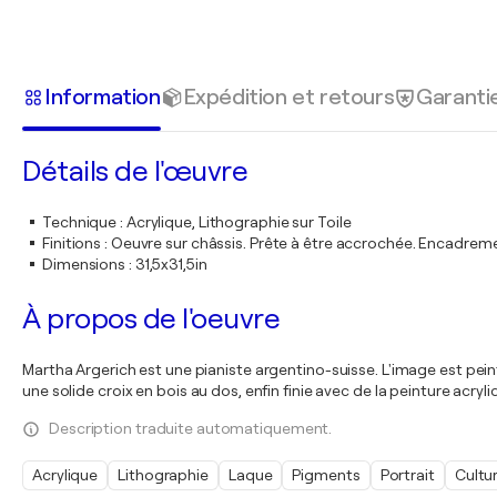
Information
Expédition et retours
Garanti
Détails de l'œuvre
Technique
:
Acrylique, Lithographie sur Toile
Finitions
:
Oeuvre sur châssis. Prête à être accrochée. Encadre
Dimensions
:
31,5x31,5in
À propos de l'oeuvre
Martha Argerich est une pianiste argentino-suisse. L'image est pe
une solide croix en bois au dos, enfin finie avec de la peinture a
Description traduite automatiquement.
Acrylique
Lithographie
Laque
Pigments
Portrait
Cultu