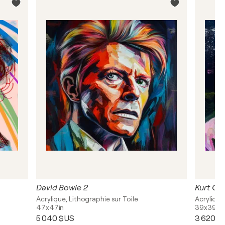
David Bowie 2
Kurt Co
Acrylique, Lithographie sur Toile
Acrylique
47x47in
39x39in
5 040 $US
3 620 $