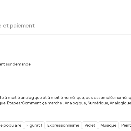
e et paiement
ment sur demande.
inte à moitié analogique et à moitié numérique, puis assemblée numéri
crylique. Étapes/Comment ça marche : Analogique, Numérique, Analogique
re populaire
Figuratif
Expressionnisme
Violet
Musique
Pein