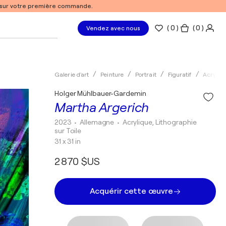
% sur votre première commande.
(
0
)
( 0 )
Vendez avec nous
Galerie d'art
Peinture
Portrait
Figuratif
Acryliq
Holger Mühlbauer-Gardemin
Martha Argerich
2023
• Allemagne
•
Acrylique, Lithographie
sur Toile
31 x 31 in
2 870 $US
Acquérir cette œuvre