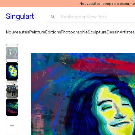
Nouveautés, coups de cœur, t
Rechercher 
New York
Photographie
Nouveautés
Peinture
Éditions
Photographie
Sculpture
Dessin
Artistes
Pop Art
Pablo Picasso