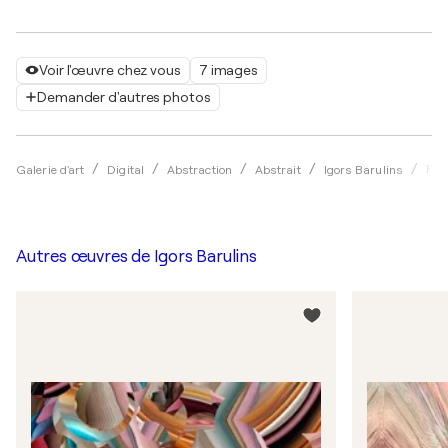
Voir l'œuvre chez vous
7 images
Demander d'autres photos
For
Galerie d'art
Digital
Abstraction
Abstrait
Igors Barulins
Autres œuvres de
Igors Barulins