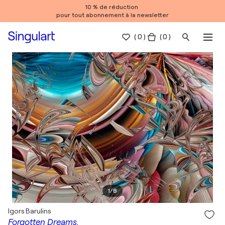
10 % de réduction
pour tout abonnement à la newsletter
(
0
)
( 0 )
1
/
8
Igors Barulins
Forgotten Dreams.