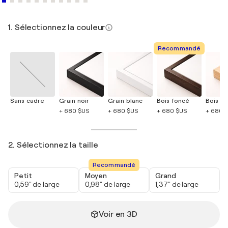
1. Sélectionnez la couleur
Recommandé
Sans cadre
Grain noir
Grain blanc
Bois foncé
Bois cla
+ 680 $US
+ 680 $US
+ 680 $US
+ 680 
2. Sélectionnez la taille
Recommandé
Petit
Moyen
Grand
0,59" de large
0,98" de large
1,37" de large
Voir en 3D