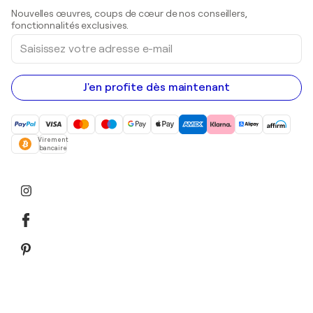
Sculptures
Nouvelles œuvres, coups de cœur de nos conseillers,
Peintures acryliques
fonctionnalités exclusives.
Saisissez
votre
adresse
e-
mail
J'en profite dès maintenant
Virement
bancaire