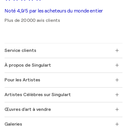
Noté 4,9/5 par les acheteurs du monde entier
Plus de 20 000 avis clients
Service clients
Nous contacter
À propos de Singulart
Expédition
Politique de retour
A propos de nous
Témoignages de clients
Pour les Artistes
FAQ
Offrir une carte cadeau
Sociétés affiliées
Rejoignez notre programme commercial
Rejoindre Singulart en tant qu'artiste
Nos artistes
Mon compte
Artistes Célèbres sur Singulart
Se connecter en tant qu'Artiste
Magazine Singulart
Protection acheteur
Emplois
+33 1 76 44 06 42
Henri Matisse
Découvrez une sélection d'art original
Œuvres d'art à vendre
Marc Chagall
Pablo Picasso
Tableaux à vendre
Salvador Dalí
Galeries
Tableaux abstraits à vendre
Banksy