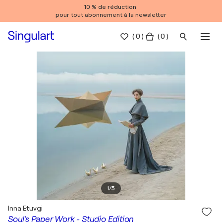
10 % de réduction
pour tout abonnement à la newsletter
(
0
)
( 0 )
1
/
5
Inna Etuvgi
Soul's Paper Work - Studio Edition