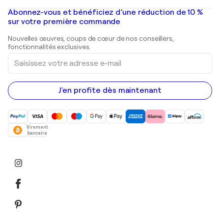
Peintures à l'huile
Mr. Brainwash
Galeries d'art en France
Abonnez-vous et bénéficiez d’une réduction de 10 %
Peintures de paysage
Shepard Fairey
Galeries d'art en Belgique
sur votre première commande
Estampes
Sculptures
Nouvelles œuvres, coups de cœur de nos conseillers,
Peintures acryliques
fonctionnalités exclusives.
Saisissez
votre
adresse
e-
mail
J'en profite dès maintenant
Virement
bancaire