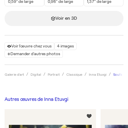
0,59" de large
0,98" de large
1,37" de large
Voir en 3D
Voir l'œuvre chez vous
4 images
Demander d'autres photos
Soul's Pa
Galerie d'art
Digital
Portrait
Classique
Inna Etuvgi
Autres œuvres de
Inna Etuvgi