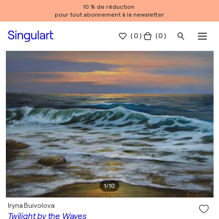
10 % de réduction
pour tout abonnement à la newsletter
(
0
)
( 0 )
1
/
10
Iryna Buivolova
Twilight by the Waves