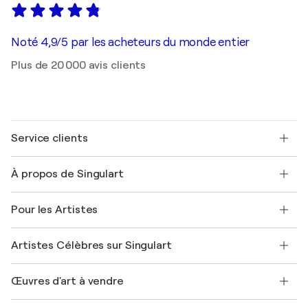
Noté 4,9/5 par les acheteurs du monde entier
Plus de 20 000 avis clients
Service clients
Nous contacter
À propos de Singulart
Expédition
Politique de retour
A propos de nous
Témoignages de clients
Pour les Artistes
FAQ
Offrir une carte cadeau
Sociétés affiliées
Rejoignez notre programme commercial
Rejoindre Singulart en tant qu'artiste
Nos artistes
Mon compte
Artistes Célèbres sur Singulart
Se connecter en tant qu'Artiste
Magazine Singulart
Protection acheteur
Emplois
+33 1 76 44 06 42
Henri Matisse
Découvrez une sélection d'art original
Œuvres d'art à vendre
Marc Chagall
Pablo Picasso
Tableaux à vendre