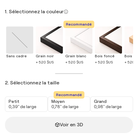
1. Sélectionnez la couleur
Recommandé
Sans cadre
Grain noir
Grain blanc
Bois foncé
Bois cla
+ 520 $US
+ 520 $US
+ 520 $US
+ 520 
2. Sélectionnez la taille
Recommandé
Petit
Moyen
Grand
0,39" de large
0,78" de large
0,98" de large
Voir en 3D