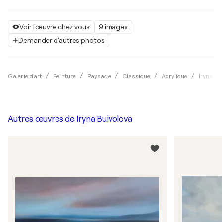
Voir l'œuvre chez vous
9 images
Demander d'autres photos
Galerie d'art
Peinture
Paysage
Classique
Acrylique
Iryna Bu
Autres œuvres de
Iryna Buivolova