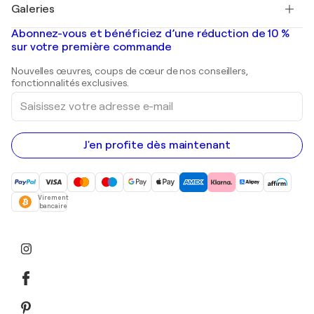
Salvador Dalí
Galeries
Tableaux abstraits à vendre
Banksy
Peintures à l'huile
Mr. Brainwash
Galeries d'art en France
Abonnez-vous et bénéficiez d’une réduction de 10 %
Peintures de paysage
Shepard Fairey
Galeries d'art en Belgique
sur votre première commande
Estampes
Sculptures
Nouvelles œuvres, coups de cœur de nos conseillers,
Peintures acryliques
fonctionnalités exclusives.
Saisissez
votre
adresse
e-
mail
J'en profite dès maintenant
Virement
bancaire