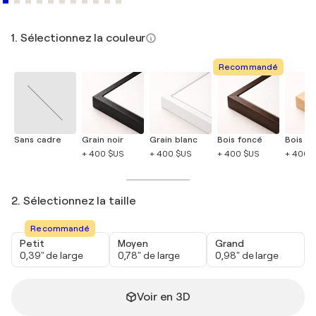
1. Sélectionnez la couleur
Recommandé
Sans cadre
Grain noir
Grain blanc
Bois foncé
Bois cla
+ 400 $US
+ 400 $US
+ 400 $US
+ 400 
2. Sélectionnez la taille
Recommandé
Petit
Moyen
Grand
0,39" de large
0,78" de large
0,98" de large
Voir en 3D