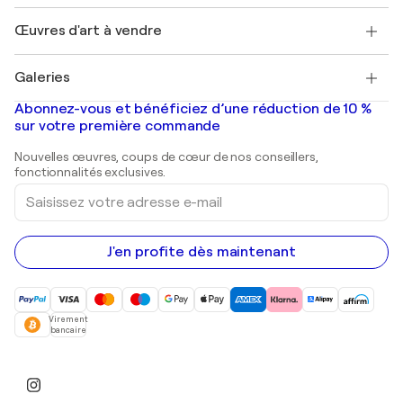
Emplois
+33 1 76 44 06 42
Henri Matisse
Découvrez une sélection d'art original
Œuvres d'art à vendre
Marc Chagall
Pablo Picasso
Tableaux à vendre
Salvador Dalí
Galeries
Tableaux abstraits à vendre
Banksy
Peintures à l'huile
Mr. Brainwash
Galeries d'art en France
Abonnez-vous et bénéficiez d’une réduction de 10 %
Peintures de paysage
Shepard Fairey
Galeries d'art en Belgique
sur votre première commande
Estampes
Sculptures
Nouvelles œuvres, coups de cœur de nos conseillers,
Peintures acryliques
fonctionnalités exclusives.
Saisissez
votre
adresse
e-
mail
J'en profite dès maintenant
Virement
bancaire