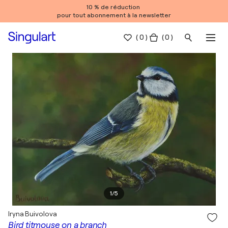
10 % de réduction
pour tout abonnement à la newsletter
(
0
)
( 0 )
1
/
5
Iryna Buivolova
Bird titmouse on a branch