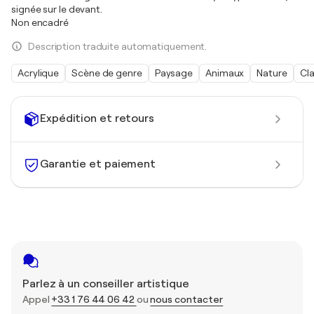
signée sur le devant.
Non encadré
Description traduite automatiquement.
Acrylique
Scène de genre
Paysage
Animaux
Nature
Cl
Expédition et retours
Garantie et paiement
Parlez à un conseiller artistique
Appel
+33 1 76 44 06 42
ou
nous contacter