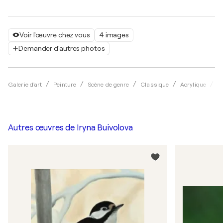
Voir l'œuvre chez vous
4 images
Demander d'autres photos
Galerie d'art
Peinture
Scène de genre
Classique
Acrylique
I
Autres œuvres de
Iryna Buivolova