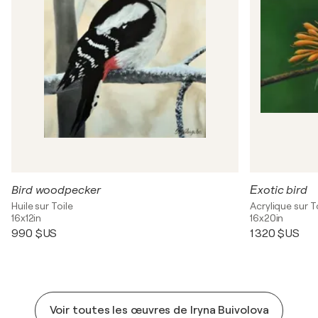
Bird woodpecker
Еxotic bird
Huile sur Toile
Acrylique sur T
16x12in
16x20in
990 $US
1 320 $US
Voir toutes les œuvres de Iryna Buivolova