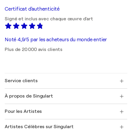
Certificat d'authenticité
Signé et inclus avec chaque œuvre d'art
Noté 4,9/5 par les acheteurs du monde entier
Plus de 20 000 avis clients
Service clients
Nous contacter
À propos de Singulart
Expédition
Politique de retour
A propos de nous
Témoignages de clients
Pour les Artistes
FAQ
Offrir une carte cadeau
Sociétés affiliées
Rejoignez notre programme commercial
Rejoindre Singulart en tant qu'artiste
Nos artistes
Mon compte
Artistes Célèbres sur Singulart
Se connecter en tant qu'Artiste
Magazine Singulart
Protection acheteur