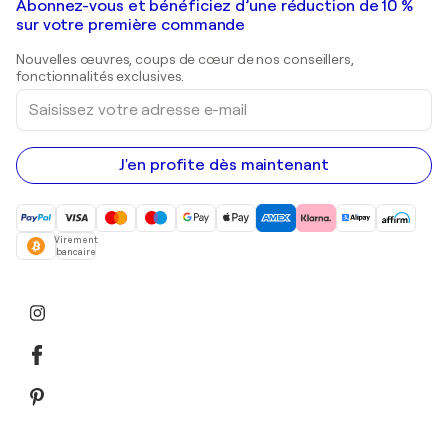
Galeries d'art en France
Abonnez-vous et bénéficiez d’une réduction de 10 %
Peintures de paysage
Shepard Fairey
Galeries d'art en Belgique
sur votre première commande
Estampes
Sculptures
Nouvelles œuvres, coups de cœur de nos conseillers,
Peintures acryliques
fonctionnalités exclusives.
Saisissez
votre
adresse
e-
mail
J'en profite dès maintenant
Virement
bancaire