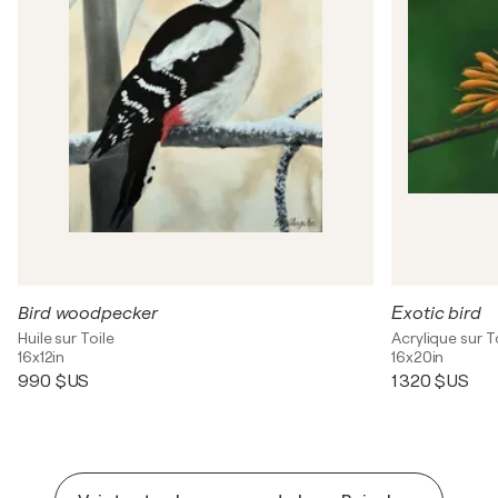
Bird woodpecker
Еxotic bird
Huile sur Toile
Acrylique sur T
16x12in
16x20in
990 $US
1 320 $US