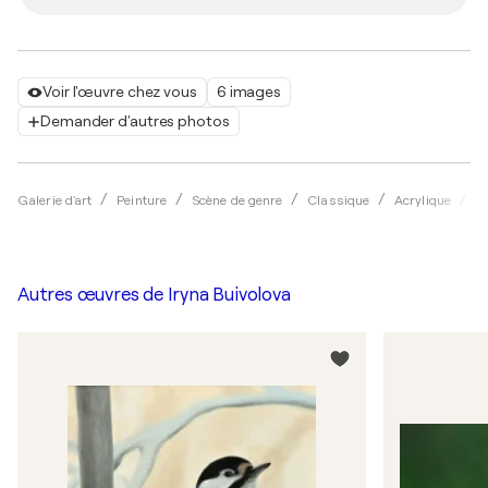
Voir l'œuvre chez vous
6 images
Demander d'autres photos
Galerie d'art
Peinture
Scène de genre
Classique
Acrylique
I
Autres œuvres de
Iryna Buivolova