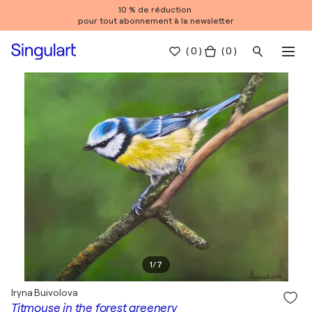
10 % de réduction
pour tout abonnement à la newsletter
(
0
)
( 0 )
1
/
7
Iryna Buivolova
Titmouse in the forest greenery