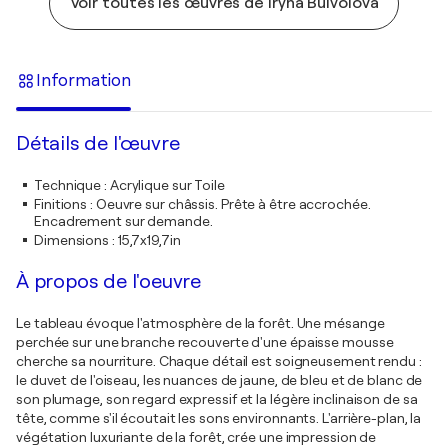
Voir toutes les œuvres de Iryna Buivolova
Information
Détails de l'œuvre
Technique
:
Acrylique sur Toile
Finitions
:
Oeuvre sur châssis. Prête à être accrochée.
Encadrement sur demande.
Dimensions
:
15,7x19,7in
À propos de l'oeuvre
Le tableau évoque l'atmosphère de la forêt. Une mésange
perchée sur une branche recouverte d'une épaisse mousse
cherche sa nourriture. Chaque détail est soigneusement rendu :
le duvet de l'oiseau, les nuances de jaune, de bleu et de blanc de
son plumage, son regard expressif et la légère inclinaison de sa
tête, comme s'il écoutait les sons environnants. L'arrière-plan, la
végétation luxuriante de la forêt, crée une impression de