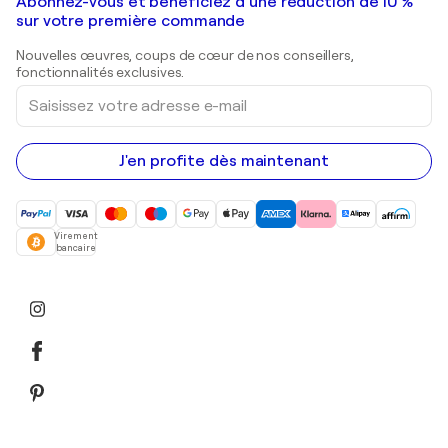
Galeries d'art en France
Abonnez-vous et bénéficiez d’une réduction de 10 %
Peintures de paysage
Shepard Fairey
Galeries d'art en Belgique
sur votre première commande
Estampes
Sculptures
Nouvelles œuvres, coups de cœur de nos conseillers,
Peintures acryliques
fonctionnalités exclusives.
Saisissez
votre
adresse
e-
mail
J'en profite dès maintenant
Virement
bancaire