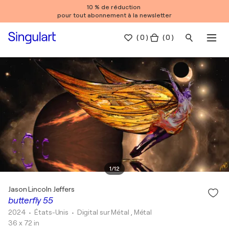
10 % de réduction
pour tout abonnement à la newsletter
(
0
)
( 0 )
1
/
12
Jason Lincoln Jeffers
butterfly 55
2024
• États-Unis
•
Digital sur Métal , Métal
36 x 72 in