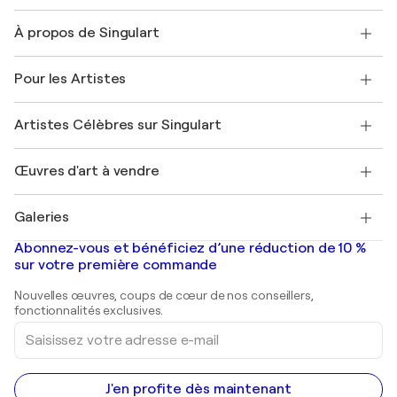
Nous contacter
À propos de Singulart
Expédition
Politique de retour
A propos de nous
Témoignages de clients
Pour les Artistes
FAQ
Offrir une carte cadeau
Sociétés affiliées
Rejoignez notre programme commercial
Rejoindre Singulart en tant qu'artiste
Nos artistes
Mon compte
Artistes Célèbres sur Singulart
Se connecter en tant qu'Artiste
Magazine Singulart
Protection acheteur
Emplois
+33 1 76 44 06 42
Henri Matisse
Découvrez une sélection d'art original
Œuvres d'art à vendre
Marc Chagall
Pablo Picasso
Tableaux à vendre
Salvador Dalí
Galeries
Tableaux abstraits à vendre
Banksy
Peintures à l'huile
Mr. Brainwash
Galeries d'art en France
Abonnez-vous et bénéficiez d’une réduction de 10 %
Peintures de paysage
Shepard Fairey
Galeries d'art en Belgique
sur votre première commande
Estampes
Sculptures
Nouvelles œuvres, coups de cœur de nos conseillers,
Peintures acryliques
fonctionnalités exclusives.
Saisissez
votre
adresse
e-
mail
J'en profite dès maintenant