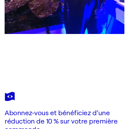
JASON LINCOLN JEFFERS
butterfly 55
5 710 $US
Faire une offre
Acquérir
Abonnez-vous et bénéficiez d’une
réduction de 10 % sur votre première