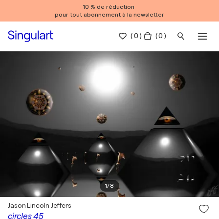
10 % de réduction
pour tout abonnement à la newsletter
(
0
)
( 0 )
1
/
8
Jason Lincoln Jeffers
circles 45