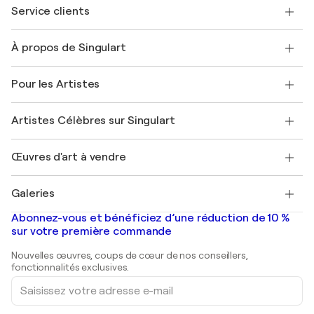
Service clients
Nous contacter
À propos de Singulart
Expédition
Politique de retour
A propos de nous
Témoignages de clients
Pour les Artistes
FAQ
Offrir une carte cadeau
Sociétés affiliées
Rejoignez notre programme commercial
Rejoindre Singulart en tant qu'artiste
Nos artistes
Mon compte
Artistes Célèbres sur Singulart
Se connecter en tant qu'Artiste
Magazine Singulart
Protection acheteur
Emplois
+33 1 76 44 06 42
Henri Matisse
Découvrez une sélection d'art original
Œuvres d'art à vendre
Marc Chagall
Pablo Picasso
Tableaux à vendre
Salvador Dalí
Galeries
Tableaux abstraits à vendre
Banksy
Peintures à l'huile
Mr. Brainwash
Galeries d'art en France
Abonnez-vous et bénéficiez d’une réduction de 10 %
Peintures de paysage
Shepard Fairey
Galeries d'art en Belgique
sur votre première commande
Estampes
Sculptures
Nouvelles œuvres, coups de cœur de nos conseillers,
Peintures acryliques
fonctionnalités exclusives.
Saisissez
votre
adresse