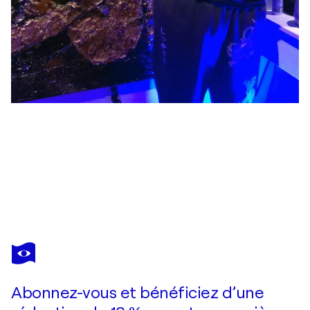
JASON LINCOLN JEFFERS
circles 45
6 290 $US
Faire une offre
Acquérir
Abonnez-vous et bénéficiez d’une