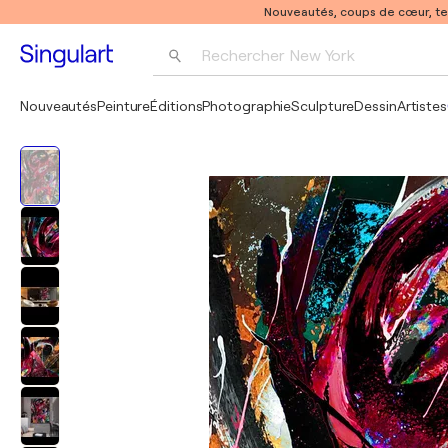
Nouveautés, coups de cœur, t
Rechercher 
New York
Photographie
Nouveautés
Peinture
Éditions
Photographie
Sculpture
Dessin
Artistes
Pop Art
Pablo Picasso