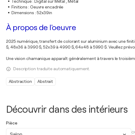
Technique
:
Digital sur Métal , Métal
Finitions
:
Oeuvre encadrée
Dimensions
:
52x39in
À propos de l'oeuvre
2025 numérique, transfert de colorant sur aluminium avec une finiti
$, 48x36 à 3990 $, 52x39 à 4990 $, 64x48 à 5990 $. Veuillez prévoi
Une vision chamanique apparaît généralement à travers le troisième
Description traduite automatiquement.
Abstraction
Abstrait
Découvrir dans des intérieurs
Pièce
O
Salon