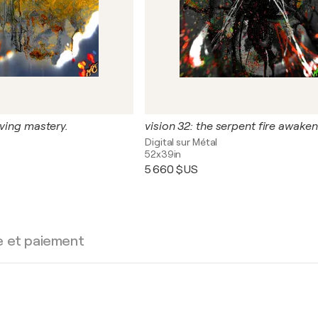
eving mastery.
vision 32: the serpent fire awaken
Digital sur Métal
52x39in
5 660 $US
e et paiement