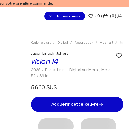
% sur votre première commande.
(
0
)
( 0 )
Vendez avec nous
Galerie d'art
Digital
Abstraction
Abstrait
Jason 
Jason Lincoln Jeffers
vision 14
2025
• États-Unis
•
Digital sur Métal , Métal
52 x 39 in
5 660 $US
Acquérir cette œuvre