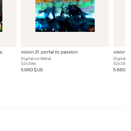
s.
vision 31: portal to passion.
vision 21
Digital sur Métal
Digital s
52x39in
52x39in
5 660 $US
5 660 $