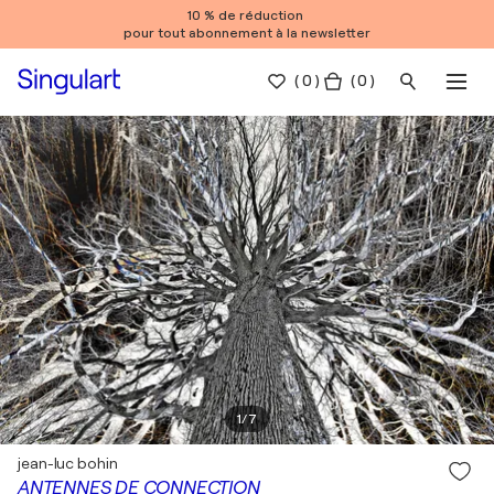
10 % de réduction
pour tout abonnement à la newsletter
(
0
)
( 0 )
1
/
7
jean-luc bohin
ANTENNES DE CONNECTION