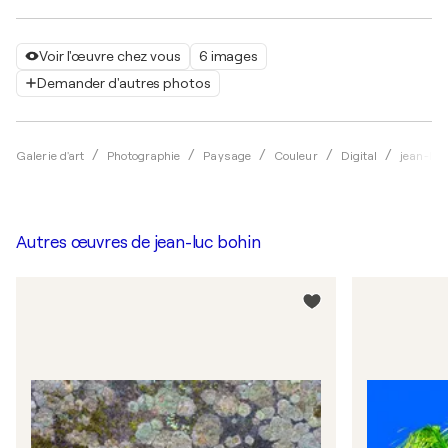
Voir l'œuvre chez vous
6 images
Demander d'autres photos
Galerie d'art
Photographie
Paysage
Couleur
Digital
jean-luc
Autres œuvres de
jean-luc bohin