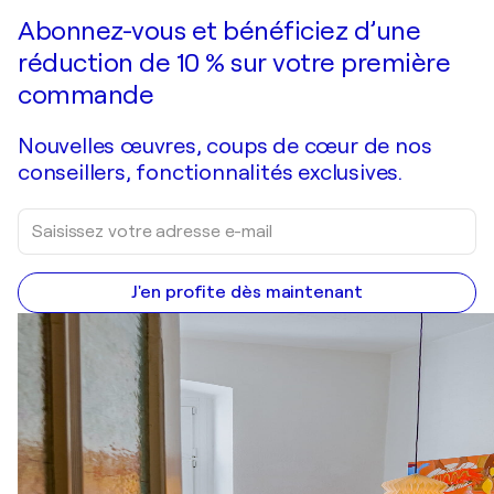
Faire une offre
Acquérir
Abonnez-vous et bénéficiez d’une
réduction de 10 % sur votre première
commande
Nouvelles œuvres, coups de cœur de nos
conseillers, fonctionnalités exclusives.
J'en profite dès maintenant