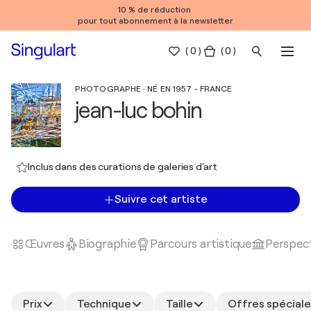
10 % de réduction
pour tout abonnement à la newsletter
(
0
)
( 0 )
PHOTOGRAPHE · NÉ EN 1957 - FRANCE
jean-luc bohin
Inclus dans des curations de galeries d'art
Suivre cet artiste
Œuvres
Biographie
Parcours artistique
Perspect
Prix
Technique
Taille
Offres spéciale