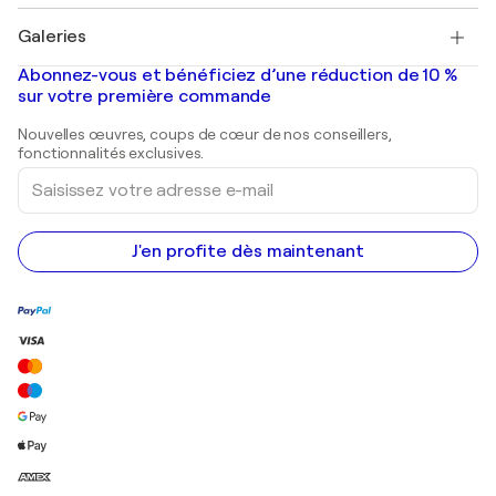
Pablo Picasso
Tableaux à vendre
Salvador Dalí
Galeries
Tableaux abstraits à vendre
Banksy
Peintures à l'huile
Mr. Brainwash
Galeries d'art en France
Abonnez-vous et bénéficiez d’une réduction de 10 %
Peintures de paysage
Shepard Fairey
Galeries d'art en Belgique
sur votre première commande
Estampes
Sculptures
Nouvelles œuvres, coups de cœur de nos conseillers,
Peintures acryliques
fonctionnalités exclusives.
Saisissez
votre
adresse
e-
mail
J'en profite dès maintenant