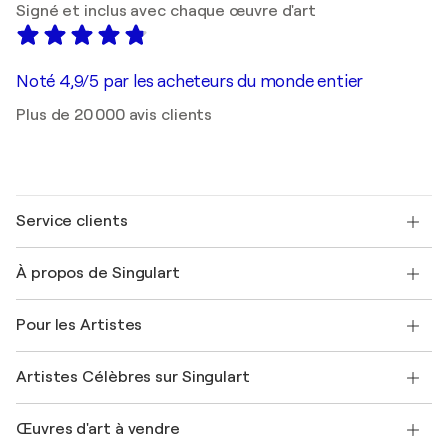
Signé et inclus avec chaque œuvre d'art
Noté 4,9/5 par les acheteurs du monde entier
Plus de 20 000 avis clients
Service clients
Nous contacter
À propos de Singulart
Expédition
Politique de retour
A propos de nous
Témoignages de clients
Pour les Artistes
FAQ
Offrir une carte cadeau
Sociétés affiliées
Rejoignez notre programme commercial
Rejoindre Singulart en tant qu'artiste
Nos artistes
Mon compte
Artistes Célèbres sur Singulart
Se connecter en tant qu'Artiste
Magazine Singulart
Protection acheteur
Emplois
+33 1 76 44 06 42
Henri Matisse
Découvrez une sélection d'art original
Œuvres d'art à vendre
Marc Chagall