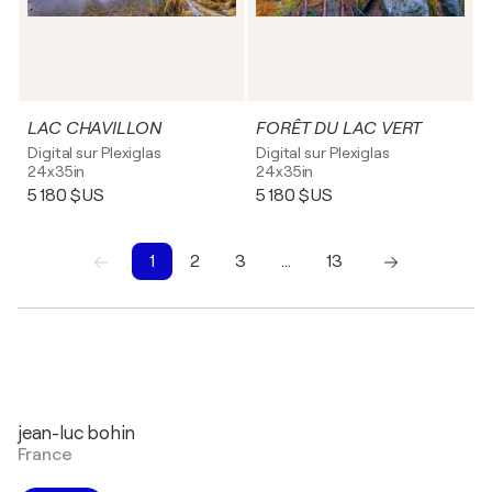
LAC CHAVILLON
FORÊT DU LAC VERT
Digital sur Plexiglas
Digital sur Plexiglas
24x35in
24x35in
5 180 $US
5 180 $US
1
2
3
…
13
1
2
3
4
5
6
7
8
9
10
jean-luc bohin
France