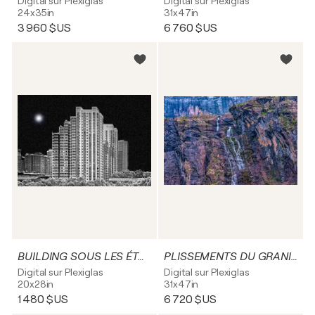
Digital sur Plexiglas
Digital sur Plexiglas
24x35in
31x47in
3 960 $US
6 760 $US
BUILDING SOUS LES ÉTOILES
PLISSEMENTS DU GRANIT, HERBE & CASCADE
Digital sur Plexiglas
Digital sur Plexiglas
20x28in
31x47in
1 480 $US
6 720 $US