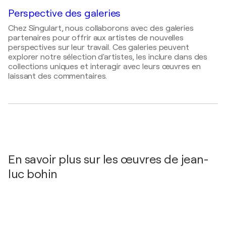
France
2025
Perspective des galeries
jean-luc bohin - livre photographique/textes
2003
Chez Singulart, nous collaborons avec des galeries
polychromes à enluminures digitales
- Le jardin
MAC 21, International Contemporary Art Fair /
partenaires pour offrir aux artistes de nouvelles
d'Eden -The garden of Eden - 162 pages
Marbella Congress, Fairs and Exhibitions -
perspectives sur leur travail. Ces galeries peuvent
mARBELLA, Espagne
2025
explorer notre sélection d'artistes, les inclure dans des
collections uniques et interagir avec leurs œuvres en
jean-luc bohin- livre photographique/textes
laissant des commentaires.
polychromes à enluminures digitales
- ÉCLATS
TORRENTIELS - TORRENTIAL OUTBREAKS
2024
jean-luc bohin
- Bienvenue à Tenerife - Welcome to
Tenerife - 264 pages
2020
jean-luc bohin
- LE TOIT DU MONDE - THE ROOF
En savoir plus sur les œuvres de jean-
OF THE WORLD - 48 pages
luc bohin
2019
jean-luc bohin
- LES CITÉS DU FUTUR - CITIES OF
THE FUTURE - 281 pages
2019
jean-luc bohin
- MONTURES d'OR du FIRMAMENT -