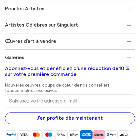
A propos de nous
Témoignages de clients
Pour les Artistes
FAQ
Offrir une carte cadeau
Sociétés affiliées
Rejoignez notre programme commercial
Rejoindre Singulart en tant qu'artiste
Nos artistes
Mon compte
Artistes Célèbres sur Singulart
Se connecter en tant qu'Artiste
Magazine Singulart
Protection acheteur
Emplois
+33 1 76 44 06 42
Henri Matisse
Découvrez une sélection d'art original
Œuvres d'art à vendre
Marc Chagall
Pablo Picasso
Tableaux à vendre
Salvador Dalí
Galeries
Tableaux abstraits à vendre
Banksy
Peintures à l'huile
Mr. Brainwash
Galeries d'art en France
Abonnez-vous et bénéficiez d’une réduction de 10 %
Peintures de paysage
Shepard Fairey
Galeries d'art en Belgique
sur votre première commande
Estampes
Sculptures
Nouvelles œuvres, coups de cœur de nos conseillers,
Peintures acryliques
fonctionnalités exclusives.
Saisissez
votre
adresse
e-
mail
J'en profite dès maintenant