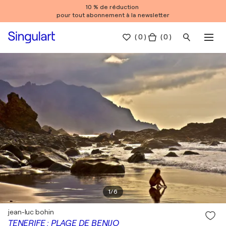
10 % de réduction
pour tout abonnement à la newsletter
(
0
)
( 0 )
1
/
6
jean-luc bohin
TENERIFE : PLAGE DE BENIJO