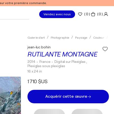
% sur votre première commande.
(
0
)
( 0 )
Vendez avec nous
Galerie d'art
Photographie
Paysage
Couleur
Di
jean-luc bohin
RUTILANTE MONTAGNE
2014
• France
•
Digital sur Plexiglas ,
Plexiglas sous plexiglas
16 x 24 in
1 710 $US
Acquérir cette œuvre