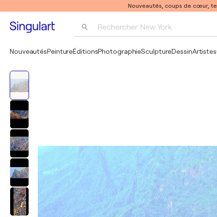
Nouveautés, coups de cœur, t
Rechercher 
New York
Photographie
Nouveautés
Peinture
Éditions
Photographie
Sculpture
Dessin
Artistes
Pop Art
Pablo Picasso