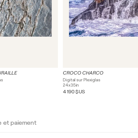
RAILLE
CROCO CHARCO
as
Digital sur Plexiglas
24x35in
4 190 $US
e et paiement