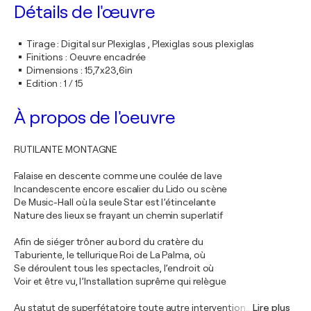
Détails de l'œuvre
Tirage
:
Digital sur Plexiglas , Plexiglas sous plexiglas
Finitions
:
Oeuvre encadrée
Dimensions
:
15,7x23,6in
Edition
:
1 / 15
À propos de l'oeuvre
RUTILANTE MONTAGNE
Falaise en descente comme une coulée de lave
Incandescente encore escalier du Lido ou scène
De Music-Hall où la seule Star est l’étincelante
Nature des lieux se frayant un chemin superlatif
Afin de siéger trôner au bord du cratère du
Taburiente, le tellurique Roi de La Palma, où
Se déroulent tous les spectacles, l’endroit où
Voir et être vu, l’Installation suprême qui relègue
Au statut de superfétatoire toute autre intervention
…
Lire plus