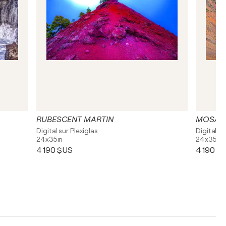
RUBESCENT MARTIN
MOSAÏ
Digital sur Plexiglas
Digital su
24x35in
24x35in
4 190 $US
4 190 $