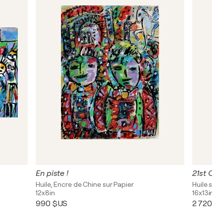
En piste !
21st Cen
Huile, Encre de Chine sur Papier
Huile sur 
12x8in
16x13in
990 $US
2 720 $