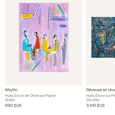
Mojito
Rêveuse et rêv
Huile, Encre de Chine sur Papier
Huile, Encre sur P
12x8in
26x39in
990 $US
3 410 $US