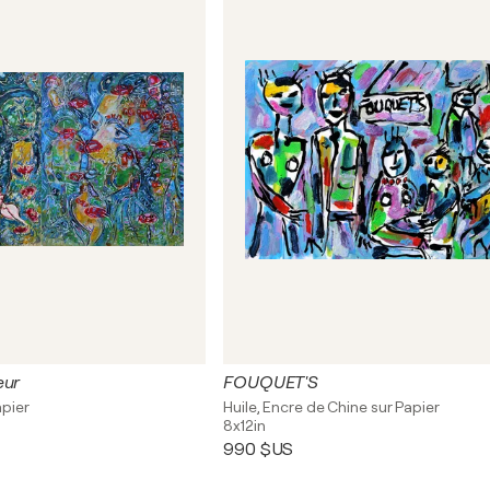
eur
FOUQUET'S
apier
Huile, Encre de Chine sur Papier
8x12in
990 $US