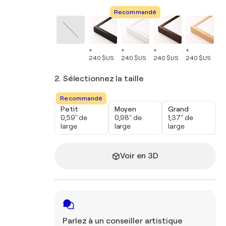
Recommandé
+
+
+
+
+
240 $US
240 $US
240 $US
240 $US
24
2. Sélectionnez la taille
Recommandé
Petit
Moyen
Grand
0,59" de
0,98" de
1,37" de
large
large
large
Voir en 3D
Parlez à un conseiller artistique