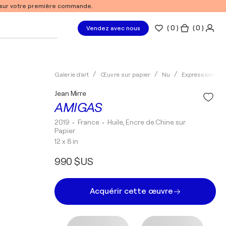
% sur votre première commande.
(
0
)
( 0 )
Vendez avec nous
Galerie d'art
Œuvre sur papier
Nu
Expressionnis
Jean Mirre
AMIGAS
2019
• France
•
Huile, Encre de Chine sur
Papier
12 x 8 in
990 $US
Acquérir cette œuvre