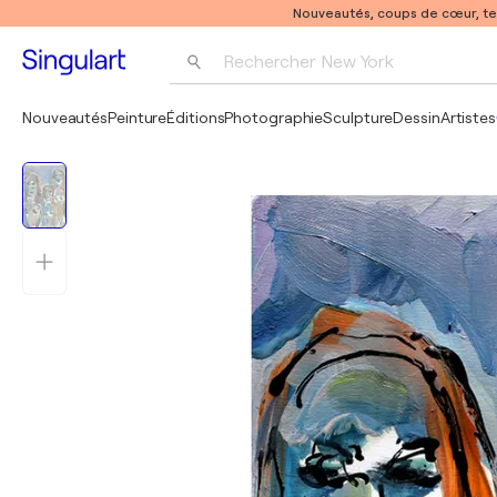
Nouveautés, coups de cœur, t
Rechercher 
New York
Photographie
Nouveautés
Peinture
Éditions
Photographie
Sculpture
Dessin
Artistes
Pop Art
Pablo Picasso