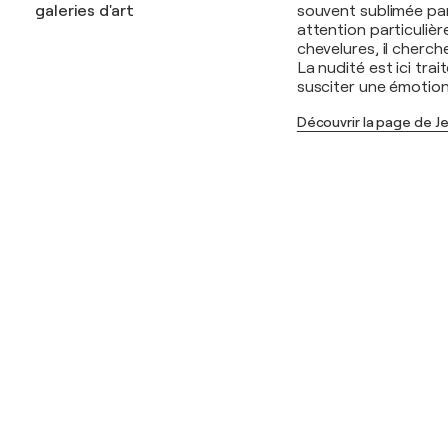
galeries d'art
souvent sublimée par 
attention particuliè
chevelures, il cherch
La nudité est ici tra
susciter une émotion
Découvrir la page de J