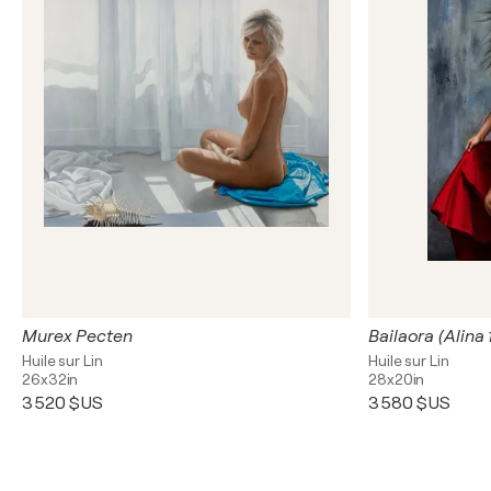
Murex Pecten
Bailaora (Alina 
Huile sur Lin
Huile sur Lin
26x32in
28x20in
3 520 $US
3 580 $US