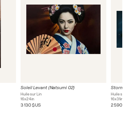
Soleil Levant (Natsumi 02)
Storm
Huile sur Lin
Huile sur 
16x24in
16x31in
3 130 $US
2 590 $