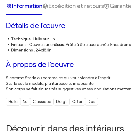
Information
Expédition et retours
Garanti
Détails de l'œuvre
Technique
:
Huile sur Lin
Finitions
:
Oeuvre sur châssis. Prête à être accrochée. Encadre
Dimensions
:
24x18,1in
À propos de l'oeuvre
S comme Starla ou comme ce qui vous viendra à l'esprit.
Starla est le modèle, plantureuse et imposante.
Son corps se fait sinuosités suggestives et ses ondulations metten
Huile
Nu
Classique
Doigt
Orteil
Dos
Découvrir dans des intérieurs