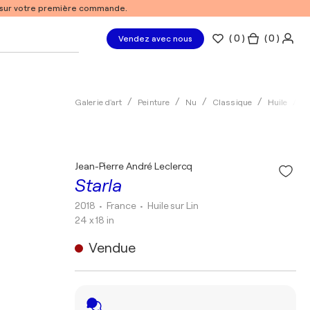
% sur votre première commande.
(
0
)
( 0 )
Vendez avec nous
Galerie d'art
Peinture
Nu
Classique
Huile
J
Jean-Pierre André Leclercq
Starla
2018
• France
•
Huile sur Lin
24 x 18 in
Vendue