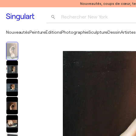
Nouveautés, coups de cœur, t
Rechercher 
New York
Photographie
Nouveautés
Peinture
Éditions
Photographie
Sculpture
Dessin
Artistes
Pop Art
Pablo Picasso