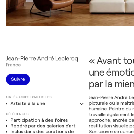
Jean-Pierre André Leclercq
« Avant to
France
une émoti
Suivre
par la mie
CATÉGORIES D'ARTISTES
Jean-Pierre André Le
picturale où la maîtr
Artiste à la une
humaine. Peintre du rée
RÉFÉRENCES
travaille également 
Participation à des foires
approche, ancrée dan
Repéré par des galeries d'art
restitution visuelle 
Inclus dans des curations de
Son œuvre se concent