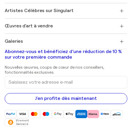
Sociétés affiliées
Rejoignez notre programme commercial
Rejoindre Singulart en tant qu'artiste
Nos artistes
Mon compte
Artistes Célèbres sur Singulart
Se connecter en tant qu'Artiste
Magazine Singulart
Protection acheteur
Emplois
+33 1 76 44 06 42
Henri Matisse
Découvrez une sélection d'art original
Œuvres d'art à vendre
Marc Chagall
Pablo Picasso
Tableaux à vendre
Salvador Dalí
Galeries
Tableaux abstraits à vendre
Banksy
Peintures à l'huile
Mr. Brainwash
Galeries d'art en France
Abonnez-vous et bénéficiez d’une réduction de 10 %
Peintures de paysage
Shepard Fairey
Galeries d'art en Belgique
sur votre première commande
Estampes
Sculptures
Nouvelles œuvres, coups de cœur de nos conseillers,
Peintures acryliques
fonctionnalités exclusives.
Saisissez
votre
adresse
e-
mail
J'en profite dès maintenant
Virement
bancaire