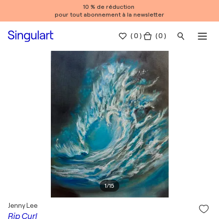
10 % de réduction
pour tout abonnement à la newsletter
(
0
)
( 0 )
1
/
15
Jenny Lee
Rip Curl