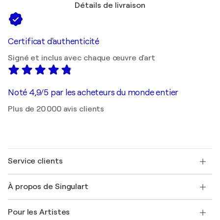
Détails de livraison
Certificat d'authenticité
Signé et inclus avec chaque œuvre d'art
Noté 4,9/5 par les acheteurs du monde entier
Plus de 20 000 avis clients
Service clients
Nous contacter
À propos de Singulart
Expédition
Politique de retour
A propos de nous
Témoignages de clients
Pour les Artistes
FAQ
Offrir une carte cadeau