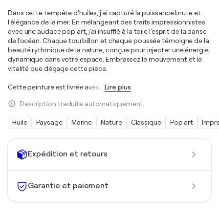
Dans cette tempête d'huiles, j'ai capturé la puissance brute et
l'élégance de la mer. En mélangeant des traits impressionnistes
avec une audace pop art, j'ai insufflé à la toile l'esprit de la danse
de l'océan. Chaque tourbillon et chaque poussée témoigne de la
beauté rythmique de la nature, conçue pour injecter une énergie
dynamique dans votre espace. Embrassez le mouvement et la
vitalité que dégage cette pièce.
Cette peinture est livrée avec
…
Lire plus
Description traduite automatiquement.
Huile
Paysage
Marine
Nature
Classique
Pop art
Impr
Expédition et retours
Garantie et paiement