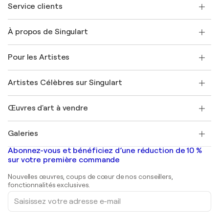
Service clients
Nous contacter
À propos de Singulart
Expédition
Politique de retour
A propos de nous
Témoignages de clients
Pour les Artistes
FAQ
Offrir une carte cadeau
Sociétés affiliées
Rejoignez notre programme commercial
Rejoindre Singulart en tant qu'artiste
Nos artistes
Mon compte
Artistes Célèbres sur Singulart
Se connecter en tant qu'Artiste
Magazine Singulart
Protection acheteur
Emplois
+33 1 76 44 06 42
Henri Matisse
Découvrez une sélection d'art original
Œuvres d'art à vendre
Marc Chagall
Pablo Picasso
Tableaux à vendre
Salvador Dalí
Galeries
Tableaux abstraits à vendre
Banksy
Peintures à l'huile
Mr. Brainwash
Galeries d'art en France
Abonnez-vous et bénéficiez d’une réduction de 10 %
Peintures de paysage
Shepard Fairey
Galeries d'art en Belgique
sur votre première commande
Estampes
Sculptures
Nouvelles œuvres, coups de cœur de nos conseillers,
Peintures acryliques
fonctionnalités exclusives.
Saisissez
votre
adresse