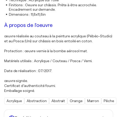
Technique
:
Acrylique sur Toile
Finitions
:
Oeuvre sur châssis. Prête à être accrochée.
Encadrement sur demande.
Dimensions
:
11,8x11,8in
À propos de l'oeuvre
œuvre réalisée au couteau à la peinture acrylique (Pébéo-Studio)
et au Posca (Uni) sur châssis en bois entoilé en coton.
Protection : œuvre vernie à la bombe aérosol mat.
Matériels utilisés : Acrylique / Couteau / Posca / Verni.
Date de réalisation : 07/2017.
œuvre signée.
Certificat d’authenticité fourni.
Emballage soigné.
Acrylique
Abstraction
Abstrait
Orange
Marron
Pêche