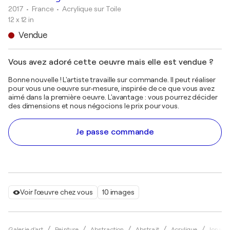
2017
• France
•
Acrylique sur Toile
12 x 12 in
Vendue
Vous avez adoré cette oeuvre mais elle est vendue ?
Bonne nouvelle ! L'artiste travaille sur commande. Il peut réaliser
pour vous une oeuvre sur-mesure, inspirée de ce que vous avez
aimé dans la première oeuvre. L'avantage : vous pourrez décider
des dimensions et nous négocions le prix pour vous.
Je passe commande
Voir l'œuvre chez vous
10 images
Galerie d'art
Peinture
Abstraction
Abstrait
Acrylique
Jonatha