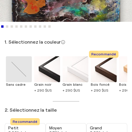
1. Sélectionnez la couleur
Recommandé
Sans cadre
Grain noir
Grain blanc
Bois foncé
Bois cla
+ 290 $US
+ 290 $US
+ 290 $US
+ 290 
2. Sélectionnez la taille
Recommandé
Petit
Moyen
Grand