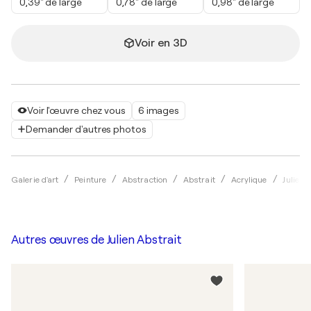
0,39" de large
0,78" de large
0,98" de large
Voir en 3D
Voir l'œuvre chez vous
6 images
Demander d'autres photos
Galerie d'art
Peinture
Abstraction
Abstrait
Acrylique
Julien 
Autres œuvres de
Julien Abstrait