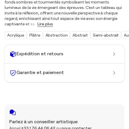
fonds sombres et tourmentés symbolisent les moments
lumineux de la vie émergeant des épreuves. C'est un tableau qui
invite à la réflexion, offrant une nouvelle perspective à chaque
regard, enrichissant ainsi tout espace de vie avec son énergie
captivante et sa
…
Lire plus
Acrylique
Plâtre
Abstraction
Abstrait
Semi-abstrait
Au
Expédition et retours
Garantie et paiement
Parlez à un conseiller artistique
Appel
+33 1 76 44 06 42
ou
nous contacter