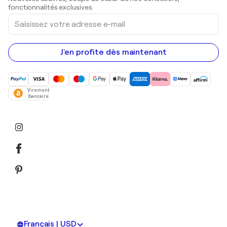
Peintures acryliques
fonctionnalités exclusives.
Saisissez
votre
adresse
e-
mail
J'en profite dès maintenant
Virement
bancaire
Français | USD