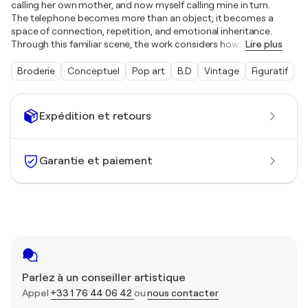
calling her own mother, and now myself calling mine in turn.
The telephone becomes more than an object; it becomes a
space of connection, repetition, and emotional inheritance.
Through this familiar scene, the work considers how
…
Lire plus
Broderie
Conceptuel
Pop art
B.D
Vintage
Figuratif
Expédition et retours
Garantie et paiement
Parlez à un conseiller artistique
Appel
+33 1 76 44 06 42
ou
nous contacter