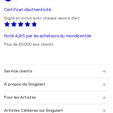
Certificat d'authenticité
Signé et inclus avec chaque œuvre d'art
Noté 4,9/5 par les acheteurs du monde entier
Plus de 20 000 avis clients
Service clients
Nous contacter
À propos de Singulart
Expédition
Politique de retour
A propos de nous
Témoignages de clients
Pour les Artistes
FAQ
Offrir une carte cadeau
Sociétés affiliées
Rejoignez notre programme commercial
Rejoindre Singulart en tant qu'artiste
Nos artistes
Mon compte
Artistes Célèbres sur Singulart
Se connecter en tant qu'Artiste
Magazine Singulart