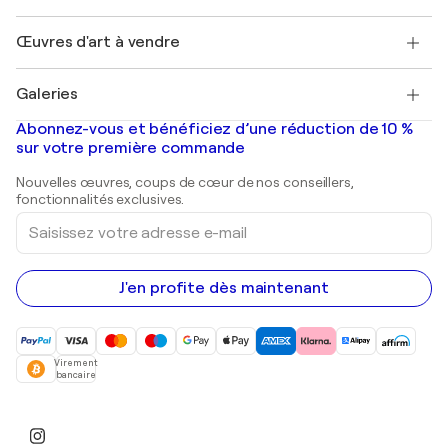
Protection acheteur
Emplois
+33 1 76 44 06 42
Henri Matisse
Découvrez une sélection d'art original
Œuvres d'art à vendre
Marc Chagall
Pablo Picasso
Tableaux à vendre
Salvador Dalí
Galeries
Tableaux abstraits à vendre
Banksy
Peintures à l'huile
Mr. Brainwash
Galeries d'art en France
Abonnez-vous et bénéficiez d’une réduction de 10 %
Peintures de paysage
Shepard Fairey
Galeries d'art en Belgique
sur votre première commande
Estampes
Sculptures
Nouvelles œuvres, coups de cœur de nos conseillers,
Peintures acryliques
fonctionnalités exclusives.
Saisissez
votre
adresse
e-
mail
J'en profite dès maintenant
Virement
bancaire