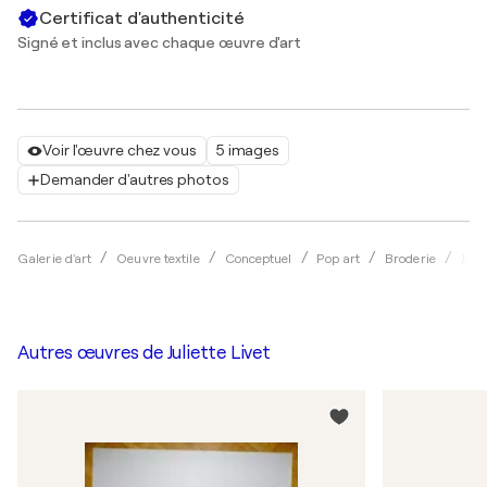
Certificat d'authenticité
Signé et inclus avec chaque œuvre d'art
Voir l'œuvre chez vous
5 images
Demander d'autres photos
Galerie d'art
Oeuvre textile
Conceptuel
Pop art
Broderie
Julie
Autres œuvres de
Juliette Livet