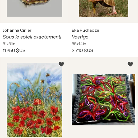
Johanne Cinier
Eka Rukhadze
Sous le soleil exactement!
Vestige
51x51in
55x14in
11 250 $US
2 710 $US