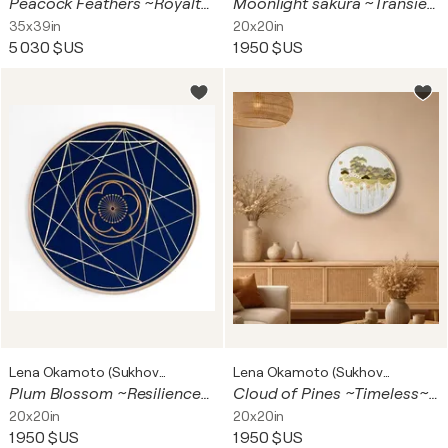
Peacock Feathers ~Royalty~/ KIMONO Upcycled
Moonlight sakura ~Transience~ III/ KIMONO Upcycled
35x39in
20x20in
5 030 $US
1 950 $US
Lena Okamoto (Sukhoveeva)
Lena Okamoto (Sukhoveeva)
Plum Blossom ~Resilience~/ KIMONO Upcycled
Cloud of Pines ~Timeless~/ KIMONO Upcycled
20x20in
20x20in
1 950 $US
1 950 $US