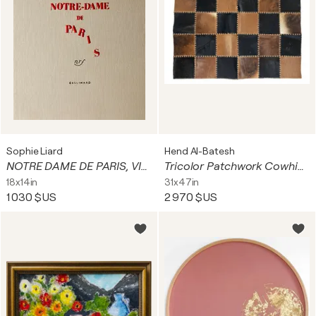
Sophie Liard
Hend Al-Batesh
NOTRE DAME DE PARIS, VICTOR HUGO
Tricolor Patchwork Cowhide Rug
18x14in
31x47in
1 030 $US
2 970 $US