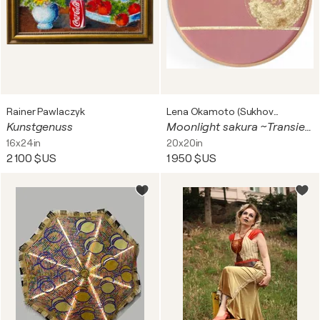
Rainer Pawlaczyk
Lena Okamoto (Sukhoveeva)
Kunstgenuss
Moonlight sakura ~Transience~ IV/ KIMONO Upcycled
16x24in
20x20in
2 100 $US
1 950 $US