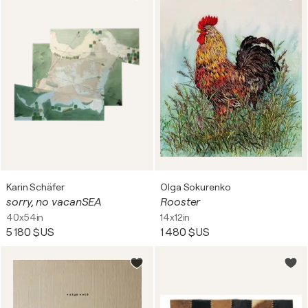
Karin Schäfer
Olga Sokurenko
sorry, no vacanSEA
Rooster
40x54in
14x12in
5 180 $US
1 480 $US