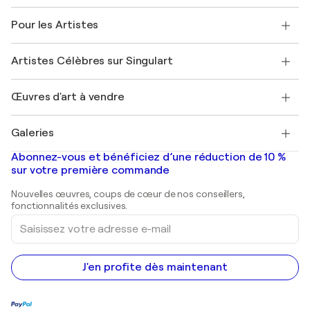
Politique de retour
A propos de nous
Témoignages de clients
Pour les Artistes
FAQ
Offrir une carte cadeau
Sociétés affiliées
Rejoignez notre programme commercial
Rejoindre Singulart en tant qu'artiste
Nos artistes
Mon compte
Artistes Célèbres sur Singulart
Se connecter en tant qu'Artiste
Magazine Singulart
Protection acheteur
Emplois
+33 1 76 44 06 42
Henri Matisse
Découvrez une sélection d'art original
Œuvres d'art à vendre
Marc Chagall
Pablo Picasso
Tableaux à vendre
Salvador Dalí
Galeries
Tableaux abstraits à vendre
Banksy
Peintures à l'huile
Mr. Brainwash
Galeries d'art en France
Abonnez-vous et bénéficiez d’une réduction de 10 %
Peintures de paysage
Shepard Fairey
Galeries d'art en Belgique
sur votre première commande
Estampes
Sculptures
Nouvelles œuvres, coups de cœur de nos conseillers,
Peintures acryliques
fonctionnalités exclusives.
Saisissez
votre
adresse
e-
mail
J'en profite dès maintenant