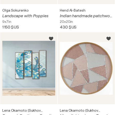
Olga Sokurenko
Hend Al-Batesh
Landscape with Poppies
Indian handmade patchwork double faced suede cushion for interior decoration (with Egyptian cotton stuffing)
9x7in
20x20in
1 150 $US
430 $US
Lena Okamoto (Sukhoveeva)
Lena Okamoto (Sukhoveeva)