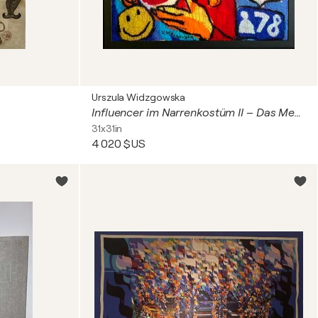
Urszula Widzgowska
Influencer im Narrenkostüm II – Das Medienspektakel
31x31in
4 020 $US