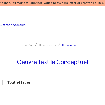
endances du moment :
abonnez-vous à notre newsletter et profitez de -10 
Offres spéciales
Conceptuel
Galerie d'art
Oeuvre textile
Oeuvre textile Conceptuel
Tout effacer