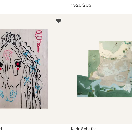
1 320 $US
ld
Karin Schäfer