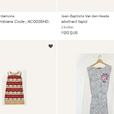
ardamone
Jean-Baptiste Van den Heede
Arte Precolombiana Code ; AC0035HD3 - CHINA EDITION DIGITAL SIGNED
abstract tapiz
24x16in
1 120 $US