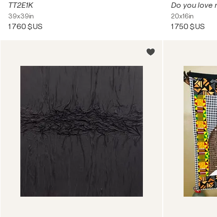
TT2E1K
Do you love
39x39in
20x16in
1 760 $US
1 750 $US