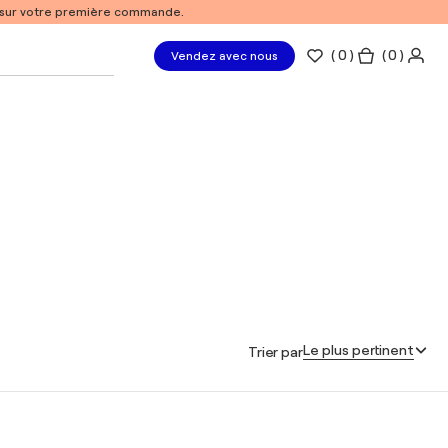
% sur votre première commande.
(
0
)
( 0 )
Vendez avec nous
Le plus pertinent
Trier par