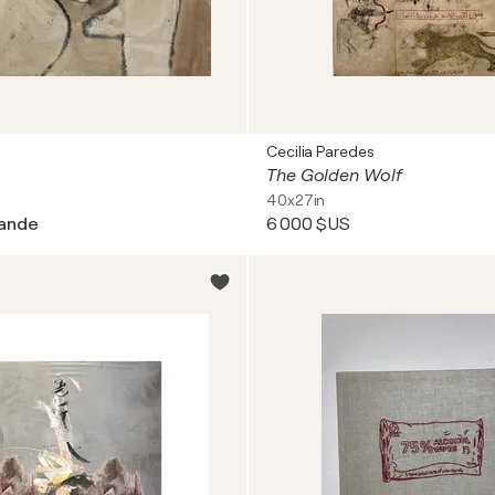
a
Cecilia Paredes
The Golden Wolf
40x27in
mande
6 000 $US