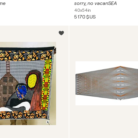
 me
sorry, no vacanSEA
40x54in
5 170 $US