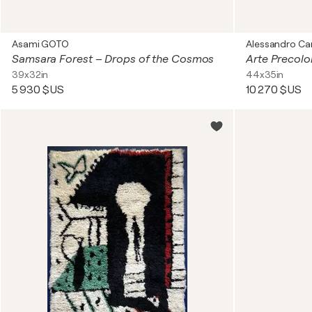
Asami GOTO
Alessandro C
Samsara Forest – Drops of the Cosmos
39x32in
44x35in
5 930 $US
10 270 $US