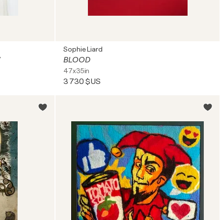
Sophie Liard
"
BLOOD
47x35in
3 730 $US