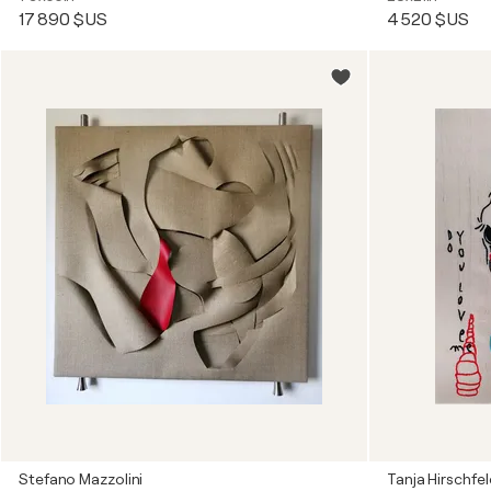
17 890 $US
4 520 $US
Stefano Mazzolini
Tanja Hirschfe