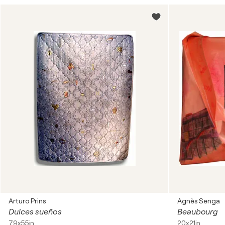
Arturo Prins
Agnès Senga
Dulces sueños
Beaubourg
79x55in
20x21in