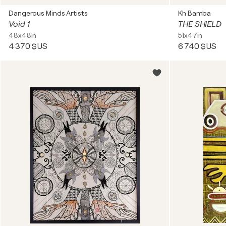
Dangerous Minds Artists
Kh Bamba
Void 1
THE SHIELD
48x48in
51x47in
4 370 $US
6 740 $US