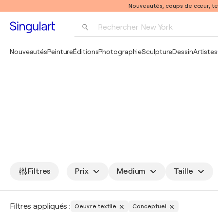
Nouveautés, coups de cœur, t
Rechercher 
New York
Photographie
Nouveautés
Peinture
Éditions
Photographie
Sculpture
Dessin
Artistes
Pop Art
Pablo Picasso
Filtres
Prix
Medium
Taille
Filtres appliqués :
Oeuvre textile
Conceptuel