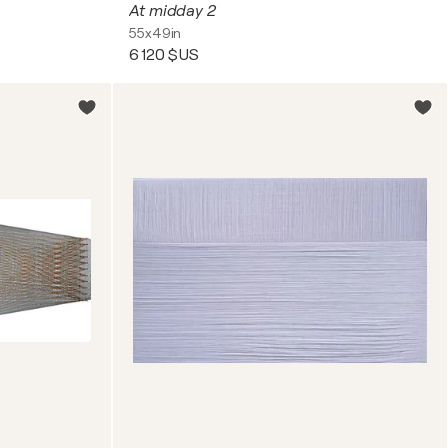
At midday 2
55x49in
6 120 $US