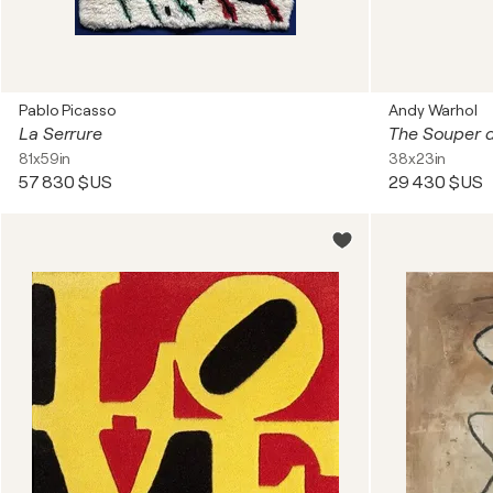
Pablo Picasso
Andy Warhol
La Serrure
The Souper d
81x59in
38x23in
57 830 $US
29 430 $US