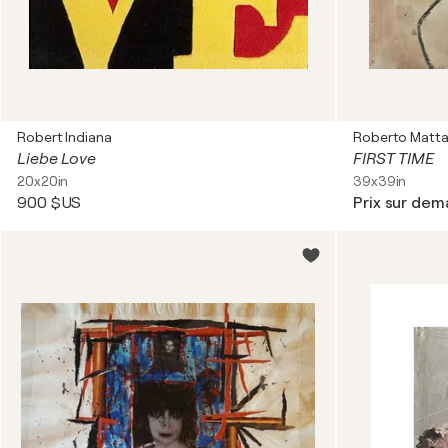
Robert Indiana
Roberto Matt
Liebe Love
FIRST TIME
20x20in
39x39in
900 $US
Prix sur de