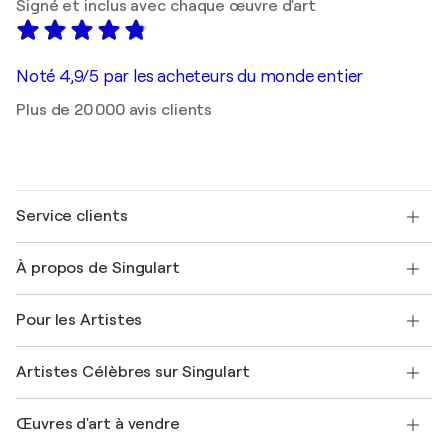
Signé et inclus avec chaque œuvre d'art
Noté 4,9/5 par les acheteurs du monde entier
Plus de 20 000 avis clients
Service clients
Nous contacter
À propos de Singulart
Expédition
Politique de retour
A propos de nous
Témoignages de clients
Pour les Artistes
FAQ
Offrir une carte cadeau
Sociétés affiliées
Rejoignez notre programme commercial
Rejoindre Singulart en tant qu'artiste
Nos artistes
Mon compte
Artistes Célèbres sur Singulart
Se connecter en tant qu'Artiste
Magazine Singulart
Protection acheteur
Emplois
+33 1 76 44 06 42
Henri Matisse
Découvrez une sélection d'art original
Œuvres d'art à vendre
Marc Chagall
Pablo Picasso