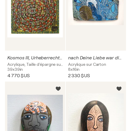
Kosmos III, Urheberrecht Katharina Kretschmer - Verkauf möglichst als Triptychon mit Kosmos I und II
nach Deine Liebe war die falsche von Marina Zwetajewa, Urheberrecht Katharina Kretschmer - Verkauf als gesamten Zwetajewa Zyklus
Acrylique, Taille d'épargne sur Toile
Acrylique sur Carton
39x39in
8x16in
4 770 $US
2 330 $US