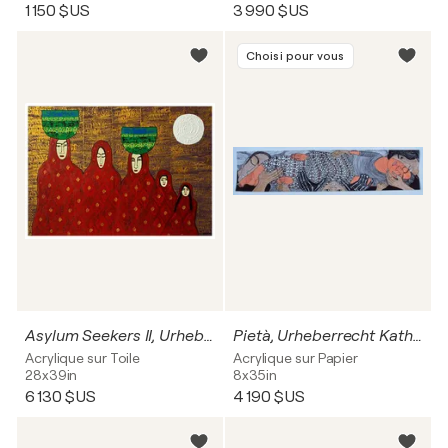
1 150 $US
3 990 $US
Choisi pour vous
Asylum Seekers II, Urheberrecht Katharina Kretschmer
Pietà, Urheberrecht Katharina Kretschmer
Acrylique sur Toile
Acrylique sur Papier
28x39in
8x35in
6 130 $US
4 190 $US