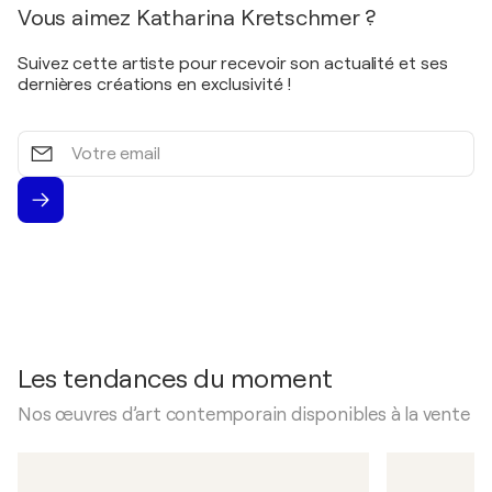
Einzelausstellung /
Galerie Himmelreich
-
Vous aimez Katharina Kretschmer ?
Magdeburg, Allemagne
2004
Suivez cette artiste pour recevoir son actualité et ses
Einzelausstellung / Sächsischen
dernières créations en exclusivité !
Landesärztekammer - Dresden, Allemagne
2004
Votre
email
Einzelausstellung / Galerie Kunsthalle T3 - Dresden,
Allemagne
2004
Einzelausstellung / Galerie Kunstlade - Zittau,
Allemagne
2004
Einzelausstellung /
Galerie Forum Amalienpark
-
Berlin, Allemagne
Les tendances du moment
2003
Einzelausstellung / Galerie Finkbein - Dresden,
Nos œuvres d’art contemporain disponibles à la vente
Allemagne
2001
Einzelausstellung / Galerie Am Neuen Palais -