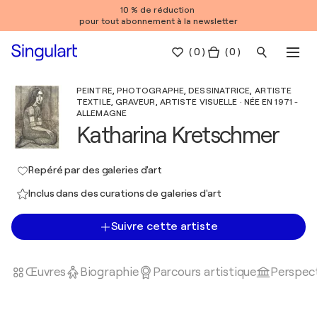
10 % de réduction
pour tout abonnement à la newsletter
(
0
)
( 0 )
PEINTRE, PHOTOGRAPHE, DESSINATRICE, ARTISTE
TEXTILE, GRAVEUR, ARTISTE VISUELLE · NÉE EN 1971 -
ALLEMAGNE
Katharina Kretschmer
Repéré par des galeries d'art
Inclus dans des curations de galeries d'art
Suivre cette artiste
Œuvres
Biographie
Parcours artistique
Perspect