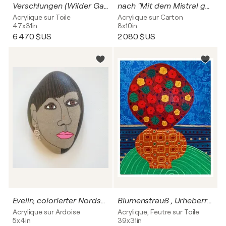
Verschlungen (Wilder Garten), Urheberrecht Katharina Kretschmer
nach "Mit dem Mistral gekommen" von Sarah Kirsch, Urheberrecht Katharina Kretschmer - Verkauf als gesamten Zyklus
Acrylique sur Toile
Acrylique sur Carton
47x31in
8x10in
6 470 $US
2 080 $US
Evelin, colorierter Nordseestein, Urheberrecht Katharina Kretschmer
Blumenstrauß , Urheberrecht Katharina Kretschmer
Acrylique sur Ardoise
Acrylique, Feutre sur Toile
5x4in
39x31in