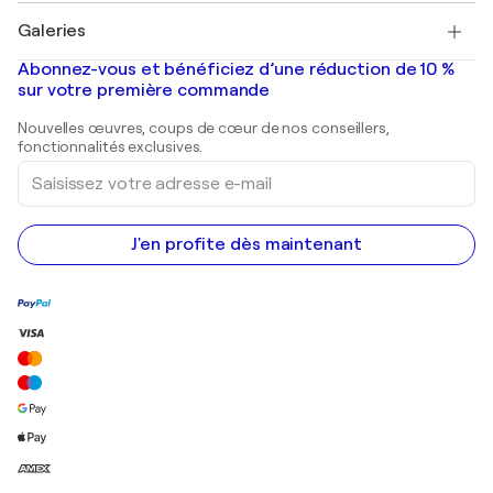
Tableaux à vendre
Salvador Dalí
Galeries
Tableaux abstraits à vendre
Banksy
Peintures à l'huile
Mr. Brainwash
Galeries d'art en France
Abonnez-vous et bénéficiez d’une réduction de 10 %
Peintures de paysage
Shepard Fairey
Galeries d'art en Belgique
sur votre première commande
Estampes
Sculptures
Nouvelles œuvres, coups de cœur de nos conseillers,
Peintures acryliques
fonctionnalités exclusives.
Saisissez
votre
adresse
e-
mail
J'en profite dès maintenant