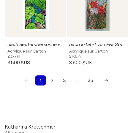
nach Septembersonne von Eva Strittmatter, Urheberrecht Katharina Kretschmer - Verkauf als gesamten Zyklus
nach Irrfahrt von Eva Strittmatter, Urheberrecht Katharina Kretschmer - Verkauf als gesamten Zyklus
Acrylique sur Carton
Acrylique sur Carton
23x7in
21x6in
3 800 $US
3 800 $US
1
2
3
…
35
1
2
3
4
5
6
7
8
9
10
Katharina Kretschmer
Allemagne