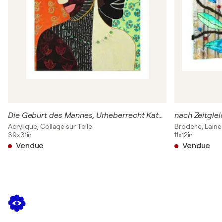
Einzelausstellung / Willi-Sitte-Galerie - Mersebourg,
Allemagne
2009
Einzelausstellung / Galerie Mitte - Dresden,
Allemagne
2007
Einzelausstellung / Galerie Mitte - Dresden,
Allemagne
2007
Einzelausstellung / Galerie Am Neuen Palais -
Die Geburt des Mannes, Urheberrecht Katharina Kretschmer
Potsdam, Allemagne
Acrylique, Collage sur Toile
Broderie, Laine
39x31in
11x12in
2006
Vendue
Vendue
Einzelausstellung / Galerie Süd in Leipzig - Leipzig,
Allemagne
2006
Gemeinsam mit dem Berline / Galerie M - Berlin,
Allemagne
2005