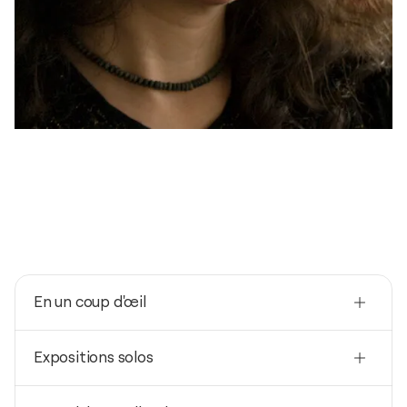
En un coup d'œil
Nationalité
Expositions solos
Allemagne
Né(e) en
2016