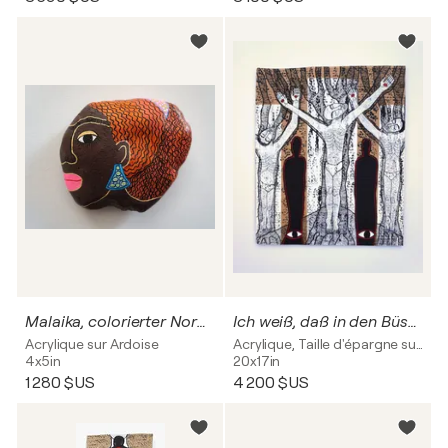
Malaika, colorierter Nordseestein, Urheberrecht Katharina Kretschmer
Ich weiß, daß in den Büschen die Seelen sind nach Thomas Bernhard, 2023, Urheberrecht Katharina Kretschmer, Verkauf als Gesamten THOMAS BERNHARD Zyklus
Acrylique sur Ardoise
Acrylique, Taille d'épargne sur Carton
4x5in
20x17in
1 280 $US
4 200 $US