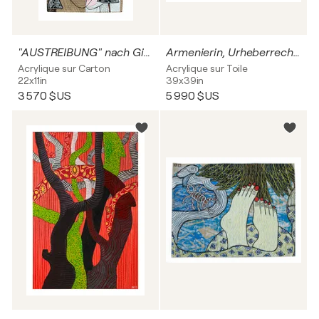
"AUSTREIBUNG" nach Gioconda Belli, Urheberrecht Katharina Kretschmer - Verkauf als gesamten Zyklus
Armenierin, Urheberrecht Katharina Kretschmer
Acrylique sur Carton
Acrylique sur Toile
22x11in
39x39in
3 570 $US
5 990 $US