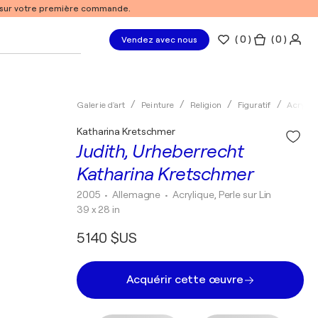
% sur votre première commande.
(
0
)
( 0 )
Vendez avec nous
Galerie d'art
Peinture
Religion
Figuratif
Acryliq
Katharina Kretschmer
Judith, Urheberrecht
Katharina Kretschmer
2005
• Allemagne
•
Acrylique, Perle sur Lin
39 x 28 in
5 140 $US
Acquérir cette œuvre