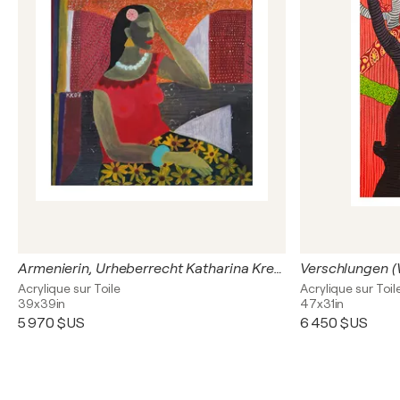
Armenierin, Urheberrecht Katharina Kretschmer
Acrylique sur Toile
Acrylique sur Toil
39x39in
47x31in
5 970 $US
6 450 $US