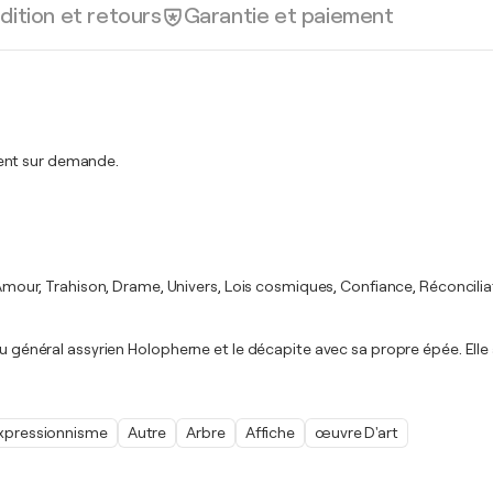
dition et retours
Garantie et paiement
ment sur demande.
, Amour, Trahison, Drame, Univers, Lois cosmiques, Confiance, Réconciliat
du général assyrien Holopherne et le décapite avec sa propre épée. Elle 
xpressionnisme
Autre
Arbre
Affiche
œuvre D'art