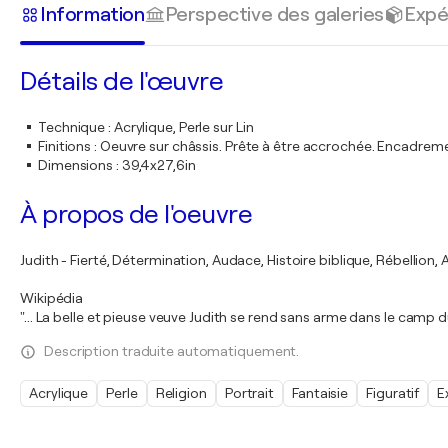
Information
Perspective des galeries
Expé
Détails de l'œuvre
Technique
:
Acrylique, Perle sur Lin
Finitions
:
Oeuvre sur châssis. Prête à être accrochée. Encadre
Dimensions
:
39,4x27,6in
À propos de l'oeuvre
Judith - Fierté, Détermination, Audace, Histoire biblique, Rébellion
Wikipédia
"... La belle et pieuse veuve Judith se rend sans arme dans le camp 
Description traduite automatiquement.
Acrylique
Perle
Religion
Portrait
Fantaisie
Figuratif
E