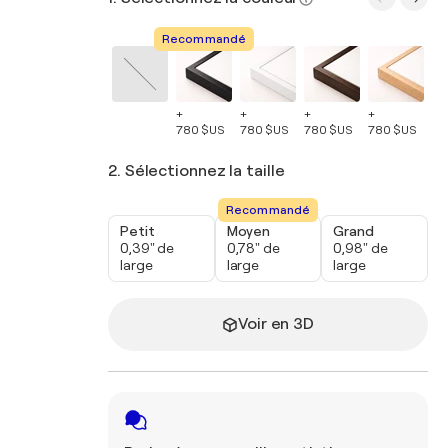
Recommandé
+
+
+
+
+
780 $US
780 $US
780 $US
780 $US
78
2. Sélectionnez la taille
Recommandé
Petit
Moyen
Grand
0,39" de
0,78" de
0,98" de
large
large
large
Voir en 3D