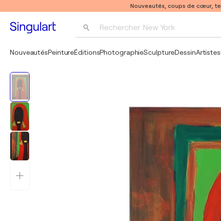
Nouveautés, coups de cœur, t
Rechercher 
New York
Photographie
Nouveautés
Peinture
Éditions
Photographie
Sculpture
Dessin
Artistes
Pop Art
Pablo Picasso