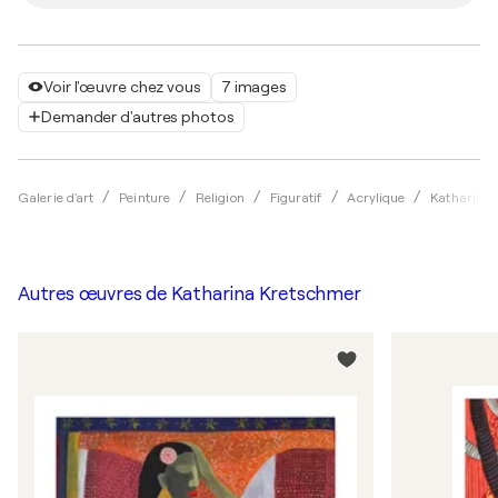
Voir l'œuvre chez vous
7 images
Demander d'autres photos
Galerie d'art
Peinture
Religion
Figuratif
Acrylique
Katharina
Autres œuvres de
Katharina Kretschmer