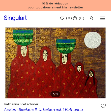
10 % de réduction
pour tout abonnement à la newsletter
(
0
)
( 0 )
1
/
8
Katharina Kretschmer
Asylum Seekers II, Urheberrecht Katharina