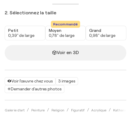
2. Sélectionnez la taille
Recommandé
Petit
Moyen
Grand
0,39" de large
0,78" de large
0,98" de large
Voir en 3D
Voir l'œuvre chez vous
3 images
Demander d'autres photos
Galerie d'art
Peinture
Religion
Figuratif
Acrylique
Katharina