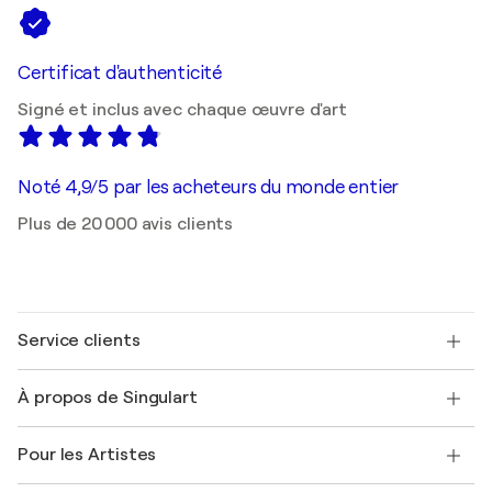
Certificat d'authenticité
Signé et inclus avec chaque œuvre d'art
Noté 4,9/5 par les acheteurs du monde entier
Plus de 20 000 avis clients
Service clients
Nous contacter
À propos de Singulart
Expédition
Politique de retour
A propos de nous
Témoignages de clients
Pour les Artistes
FAQ
Offrir une carte cadeau
Sociétés affiliées
Rejoignez notre programme commercial