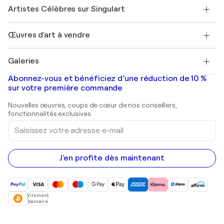
Rejoindre Singulart en tant qu'artiste
Nos artistes
Mon compte
Artistes Célèbres sur Singulart
Se connecter en tant qu'Artiste
Magazine Singulart
Protection acheteur
Emplois
+33 1 76 44 06 42
Henri Matisse
Découvrez une sélection d'art original
Œuvres d'art à vendre
Marc Chagall
Pablo Picasso
Tableaux à vendre
Salvador Dalí
Galeries
Tableaux abstraits à vendre
Banksy
Peintures à l'huile
Mr. Brainwash
Galeries d'art en France
Abonnez-vous et bénéficiez d’une réduction de 10 %
Peintures de paysage
Shepard Fairey
Galeries d'art en Belgique
sur votre première commande
Estampes
Sculptures
Nouvelles œuvres, coups de cœur de nos conseillers,
Peintures acryliques
fonctionnalités exclusives.
Saisissez
votre
adresse
e-
mail
J'en profite dès maintenant
Virement
bancaire