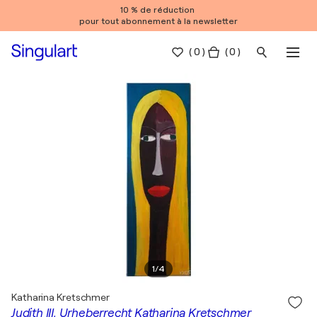
10 % de réduction
pour tout abonnement à la newsletter
(
0
)
( 0 )
1
/
4
Katharina Kretschmer
Judith III, Urheberrecht Katharina Kretschmer