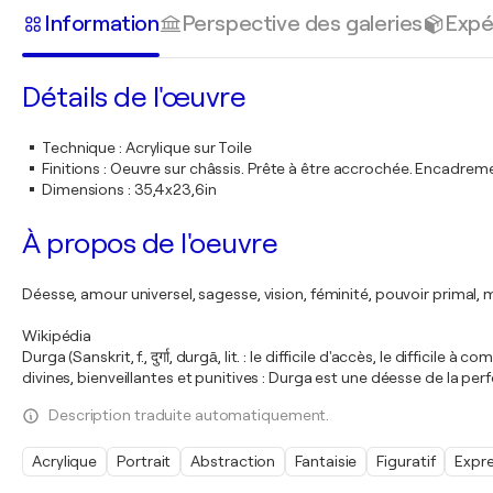
Information
Perspective des galeries
Expé
Détails de l'œuvre
Technique
:
Acrylique sur Toile
Finitions
:
Oeuvre sur châssis. Prête à être accrochée. Encadre
Dimensions
:
35,4x23,6in
À propos de l'oeuvre
Déesse, amour universel, sagesse, vision, féminité, pouvoir primal, mè
Wikipédia
Durga (Sanskrit, f., दुर्गा, durgā, lit. : le difficile d'accès, le diff
divines, bienveillantes et punitives : Durga est une déesse de la p
Description traduite automatiquement.
Acrylique
Portrait
Abstraction
Fantaisie
Figuratif
Expr