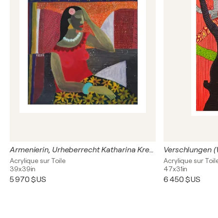
Armenierin, Urheberrecht Katharina Kretschmer
Acrylique sur Toile
Acrylique sur Toil
39x39in
47x31in
5 970 $US
6 450 $US