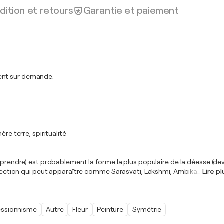
dition et retours
Garantie et paiement
ment sur demande.
re terre, spiritualité
icile à comprendre) est probablement la forme la plus populaire de la déesse
erfection qui peut apparaître comme Sarasvati, Lakshmi, Ambika
…
Lire pl
essionnisme
Autre
Fleur
Peinture
Symétrie