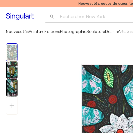
Nouveautés, coups de cœur, t
Rechercher 
New York
Photographie
Nouveautés
Peinture
Éditions
Photographie
Sculpture
Dessin
Artistes
Pop Art
Pablo Picasso