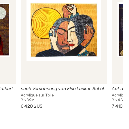
Asylum Seekers II, Urheberrecht Katharina Kretschmer
nach Versöhnung von Else Lasker-Schüler, Urheberrecht Katharina Kretschmer
Acrylique sur Toile
Acrylique
31x39in
31x43in
6 420 $US
7 410 $