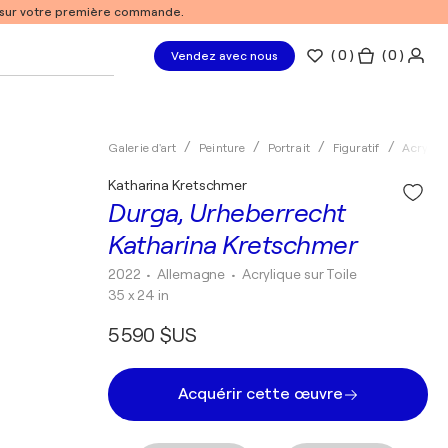
% sur votre première commande.
(
0
)
( 0 )
Vendez avec nous
Galerie d'art
Peinture
Portrait
Figuratif
Acryliq
Katharina Kretschmer
Durga, Urheberrecht
Katharina Kretschmer
2022
• Allemagne
•
Acrylique sur Toile
35 x 24 in
5 590 $US
Acquérir cette œuvre