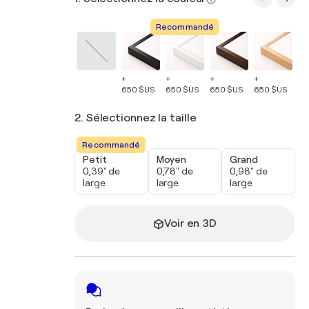
Recommandé
+
+
+
+
+
650 $US
650 $US
650 $US
650 $US
65
2. Sélectionnez la taille
Recommandé
Petit
Moyen
Grand
0,39" de
0,78" de
0,98" de
large
large
large
Voir en 3D