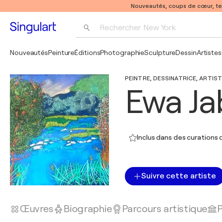
Nouveautés, coups de cœur, t
Rechercher 
New York
Photographie
Nouveautés
Peinture
Éditions
Photographie
Sculpture
Dessin
Artistes
Pop Art
PEINTRE, DESSINATRICE, ARTIST
Pablo Picasso
Ewa Ja
Inclus dans des curations d
Suivre cette artiste
Œuvres
Biographie
Parcours artistique
P