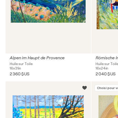
Alpen im Haupt de Provence
Römische I
Huile sur Toile
Huile sur Toil
16x31in
16x24in
2 360 $US
2 040 $US
Choisi pour 