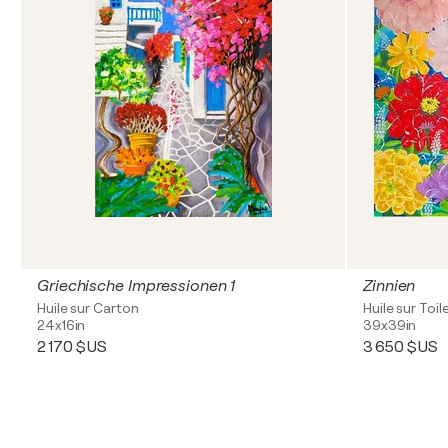
Griechische Impressionen 1
Zinnien
Huile sur Carton
Huile sur Toil
24x16in
39x39in
2 170 $US
3 650 $US