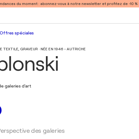
endances du moment :
abonnez-vous à notre newsletter et profitez de -10 
Offres spéciales
E TEXTILE, GRAVEUR · NÉE EN 1946 - AUTRICHE
blonski
e galeries d'art
erspective des galeries