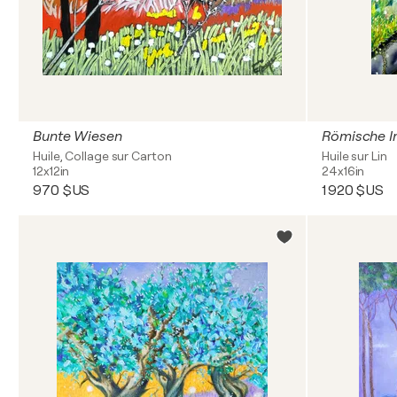
Bunte Wiesen
Römische I
Huile, Collage sur Carton
Huile sur Lin
12x12in
24x16in
970 $US
1 920 $US