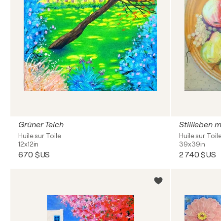
Grüner Teich
Stillleben 
Huile sur Toile
Huile sur Toil
12x12in
39x39in
670 $US
2 740 $US