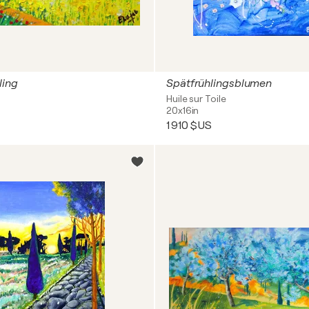
ling
Spätfrühlingsblumen
Huile sur Toile
20x16in
1 910 $US