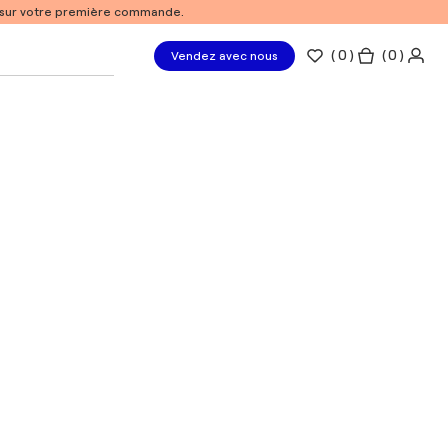
% sur votre première commande.
(
0
)
( 0 )
Vendez avec nous