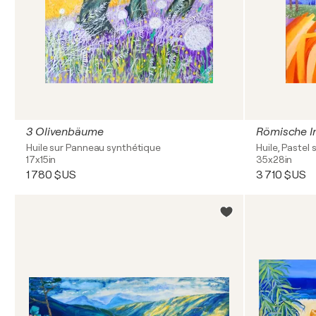
3 Olivenbäume
Römische I
Huile sur Panneau synthétique
Huile, Pastel 
17x15in
35x28in
1 780 $US
3 710 $US