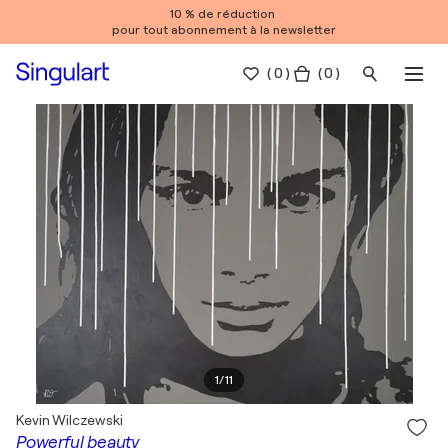
10 % de réduction
pour tout abonnement à la newsletter
(
0
)
( 0 )
1
/
11
Kevin Wilczewski
Powerful beauty