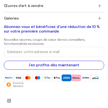
+33 1 76 44 06 42
Henri Matisse
Découvrez une sélection d'art original
Œuvres d'art à vendre
Marc Chagall
Pablo Picasso
Tableaux à vendre
Salvador Dalí
Galeries
Tableaux abstraits à vendre
Banksy
Peintures à l'huile
Mr. Brainwash
Galeries d'art en France
Abonnez-vous et bénéficiez d’une réduction de 10 %
Peintures de paysage
Shepard Fairey
Galeries d'art en Belgique
sur votre première commande
Estampes
Sculptures
Nouvelles œuvres, coups de cœur de nos conseillers,
Peintures acryliques
fonctionnalités exclusives.
Saisissez
votre
adresse
e-
mail
J'en profite dès maintenant
Virement
bancaire