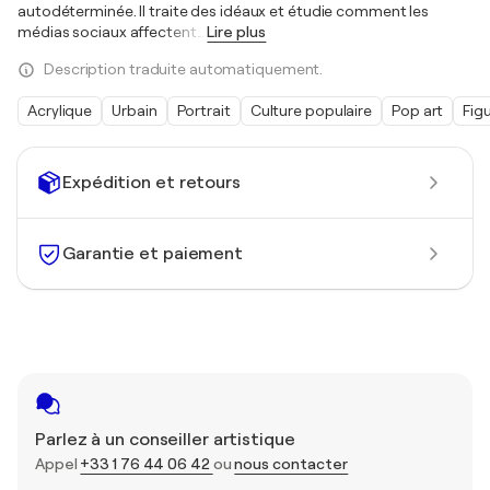
autodéterminée. Il traite des idéaux et étudie comment les
médias sociaux affectent
…
Lire plus
Description traduite automatiquement.
Acrylique
Urbain
Portrait
Culture populaire
Pop art
Figu
Expédition et retours
Garantie et paiement
Parlez à un conseiller artistique
Appel
+33 1 76 44 06 42
ou
nous contacter