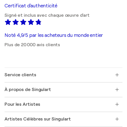
Certificat d'authenticité
Signé et inclus avec chaque œuvre d'art
Noté 4,9/5 par les acheteurs du monde entier
Plus de 20 000 avis clients
Service clients
Nous contacter
À propos de Singulart
Expédition
Politique de retour
A propos de nous
Témoignages de clients
Pour les Artistes
FAQ
Offrir une carte cadeau
Sociétés affiliées
Rejoignez notre programme commercial
Rejoindre Singulart en tant qu'artiste
Nos artistes
Mon compte
Artistes Célèbres sur Singulart
Se connecter en tant qu'Artiste
Magazine Singulart
Protection acheteur
Emplois