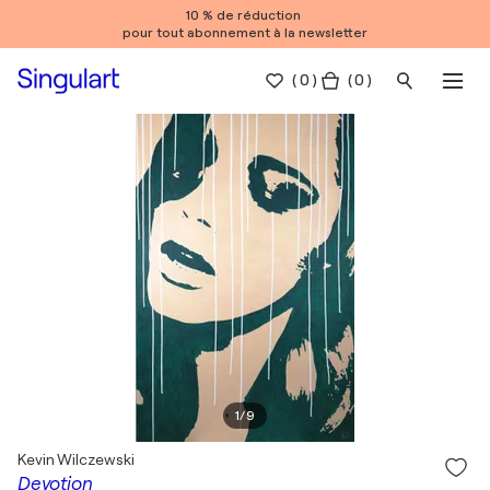
10 % de réduction
pour tout abonnement à la newsletter
(
0
)
( 0 )
1
/
9
Kevin Wilczewski
Devotion