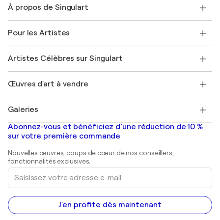
À propos de Singulart
Expédition
Politique de retour
A propos de nous
Témoignages de clients
Pour les Artistes
FAQ
Offrir une carte cadeau
Sociétés affiliées
Rejoignez notre programme commercial
Rejoindre Singulart en tant qu'artiste
Nos artistes
Mon compte
Artistes Célèbres sur Singulart
Se connecter en tant qu'Artiste
Magazine Singulart
Protection acheteur
Emplois
+33 1 76 44 06 42
Henri Matisse
Découvrez une sélection d'art original
Œuvres d'art à vendre
Marc Chagall
Pablo Picasso
Tableaux à vendre
Salvador Dalí
Galeries
Tableaux abstraits à vendre
Banksy
Peintures à l'huile
Mr. Brainwash
Galeries d'art en France
Abonnez-vous et bénéficiez d’une réduction de 10 %
Peintures de paysage
Shepard Fairey
Galeries d'art en Belgique
sur votre première commande
Estampes
Sculptures
Nouvelles œuvres, coups de cœur de nos conseillers,
Peintures acryliques
fonctionnalités exclusives.
Saisissez
votre
adresse
e-
mail
J'en profite dès maintenant