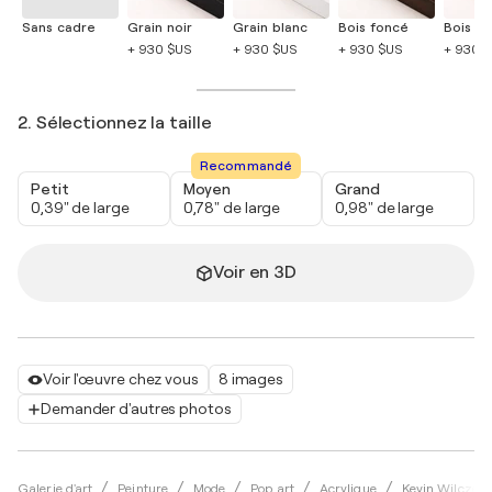
Sans cadre
Grain noir
Grain blanc
Bois foncé
Bois cla
+ 930 $US
+ 930 $US
+ 930 $US
+ 930 
2. Sélectionnez la taille
Recommandé
Petit
Moyen
Grand
0,39" de large
0,78" de large
0,98" de large
Voir en 3D
Voir l'œuvre chez vous
8 images
Demander d'autres photos
Galerie d'art
Peinture
Mode
Pop art
Acrylique
Kevin Wilczew