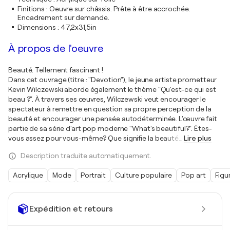
Finitions
:
Oeuvre sur châssis. Prête à être accrochée.
Encadrement sur demande.
Dimensions
:
47,2x31,5in
À propos de l'oeuvre
Beauté. Tellement fascinant !
Dans cet ouvrage (titre : "Devotion"), le jeune artiste prometteur
Kevin Wilczewski aborde également le thème "Qu'est-ce qui est
beau ?". À travers ses œuvres, Wilczewski veut encourager le
spectateur à remettre en question sa propre perception de la
beauté et encourager une pensée autodéterminée. L'œuvre fait
partie de sa série d'art pop moderne "What's beautiful?". Êtes-
vous assez pour vous-même? Que signifie la beauté
…
Lire plus
Description traduite automatiquement.
Acrylique
Mode
Portrait
Culture populaire
Pop art
Figu
Expédition et retours