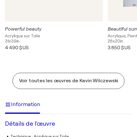
Powerful beauty
Beautiful s
Acrylique sur Toile
Acrylique, Pei
31x39in
28x20in
4 490 $US
3 850 $US
Voir toutes les œuvres de Kevin Wilczewski
Information
Détails de l'œuvre
Technique
:
Acrylique sur Toile