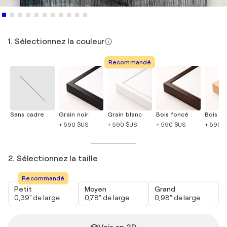
1. Sélectionnez la couleur
Recommandé
Sans cadre
Grain noir
Grain blanc
Bois foncé
Bois cla
+ 590 $US
+ 590 $US
+ 590 $US
+ 590 
2. Sélectionnez la taille
Recommandé
Petit
Moyen
Grand
0,39" de large
0,78" de large
0,98" de large