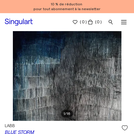
10 % de réduction
pour tout abonnement à la newsletter
(
0
)
( 0 )
1
/
16
LABB
BLUE STORM