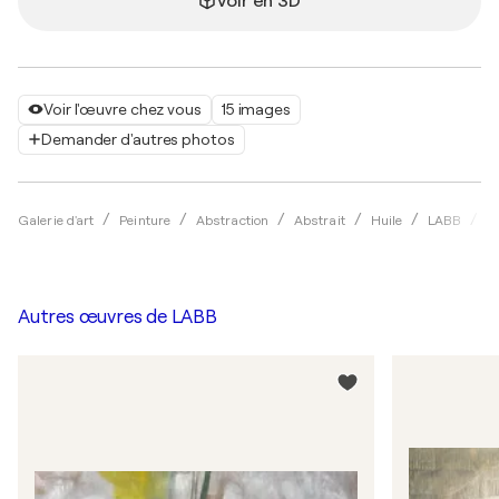
Voir en 3D
Voir l'œuvre chez vous
15 images
Demander d'autres photos
B
Galerie d'art
Peinture
Abstraction
Abstrait
Huile
LABB
Autres œuvres de
LABB