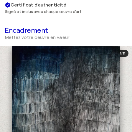
Certificat d'authenticité
Signé et inclus avec chaque œuvre d'art
Encadrement
Mettez votre oeuvre en valeur
1
/
11