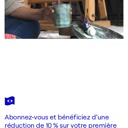
LABB
BLUE STORM
1 990 $US
Faire une offre
Acquérir
Abonnez-vous et bénéficiez d’une
réduction de 10 % sur votre première