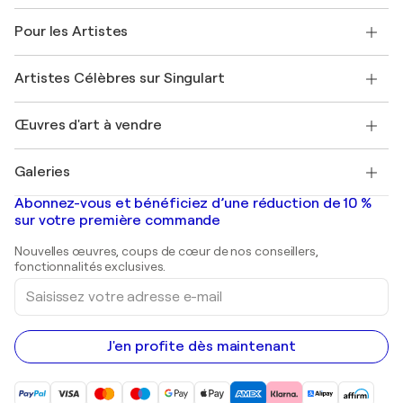
Politique de retour
A propos de nous
Témoignages de clients
Pour les Artistes
FAQ
Offrir une carte cadeau
Sociétés affiliées
Rejoignez notre programme commercial
Rejoindre Singulart en tant qu'artiste
Nos artistes
Mon compte
Artistes Célèbres sur Singulart
Se connecter en tant qu'Artiste
Magazine Singulart
Protection acheteur
Emplois
+33 1 76 44 06 42
Henri Matisse
Découvrez une sélection d'art original
Œuvres d'art à vendre
Marc Chagall
Pablo Picasso
Tableaux à vendre
Salvador Dalí
Galeries
Tableaux abstraits à vendre
Banksy
Peintures à l'huile
Mr. Brainwash
Galeries d'art en France
Abonnez-vous et bénéficiez d’une réduction de 10 %
Peintures de paysage
Shepard Fairey
Galeries d'art en Belgique
sur votre première commande
Estampes
Sculptures
Nouvelles œuvres, coups de cœur de nos conseillers,
Peintures acryliques
fonctionnalités exclusives.
Saisissez
votre
adresse
e-
mail
J'en profite dès maintenant